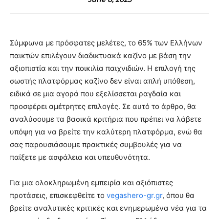
Σύμφωνα με πρόσφατες μελέτες, το 65% των Ελλήνων
παικτών επιλέγουν διαδικτυακά καζίνο με βάση την
αξιοπιστία και την ποικιλία παιχνιδιών. Η επιλογή της
σωστής πλατφόρμας καζίνο δεν είναι απλή υπόθεση,
ειδικά σε μια αγορά που εξελίσσεται ραγδαία και
προσφέρει αμέτρητες επιλογές. Σε αυτό το άρθρο, θα
αναλύσουμε τα βασικά κριτήρια που πρέπει να λάβετε
υπόψη για να βρείτε την καλύτερη πλατφόρμα, ενώ θα
σας παρουσιάσουμε πρακτικές συμβουλές για να
παίξετε με ασφάλεια και υπευθυνότητα.
Για μια ολοκληρωμένη εμπειρία και αξιόπιστες
προτάσεις, επισκεφθείτε το
vegashero-gr.gr
, όπου θα
βρείτε αναλυτικές κριτικές και ενημερωμένα νέα για τα