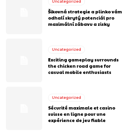
Uncategorized
Šikovná strategie a plinko vám
odhalí skrytý potenciál pro
maximální zábavu a zisky
Uncategorized
Exciting gameplay surrounds
the chicken road game for
casual mobile enthusiasts
Uncategorized
Sécurité maximale et casino
suisse en ligne pour une
expérience de jeu fiable