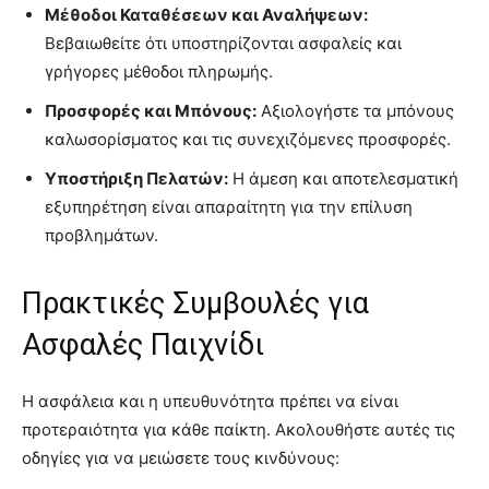
Μέθοδοι Καταθέσεων και Αναλήψεων:
Βεβαιωθείτε ότι υποστηρίζονται ασφαλείς και
γρήγορες μέθοδοι πληρωμής.
Προσφορές και Μπόνους:
Αξιολογήστε τα μπόνους
καλωσορίσματος και τις συνεχιζόμενες προσφορές.
Υποστήριξη Πελατών:
Η άμεση και αποτελεσματική
εξυπηρέτηση είναι απαραίτητη για την επίλυση
προβλημάτων.
Πρακτικές Συμβουλές για
Ασφαλές Παιχνίδι
Η ασφάλεια και η υπευθυνότητα πρέπει να είναι
προτεραιότητα για κάθε παίκτη. Ακολουθήστε αυτές τις
οδηγίες για να μειώσετε τους κινδύνους: