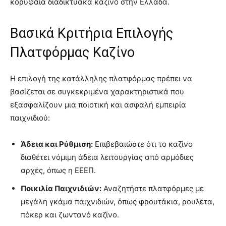
κορυφαία διαδικτυακά καζίνο στην Ελλάδα.
Βασικά Κριτήρια Επιλογής
Πλατφόρμας Καζίνο
Η επιλογή της κατάλληλης πλατφόρμας πρέπει να
βασίζεται σε συγκεκριμένα χαρακτηριστικά που
εξασφαλίζουν μια ποιοτική και ασφαλή εμπειρία
παιχνιδιού:
Άδεια και Ρύθμιση:
Επιβεβαιώστε ότι το καζίνο
διαθέτει νόμιμη άδεια λειτουργίας από αρμόδιες
αρχές, όπως η ΕΕΕΠ.
Ποικιλία Παιχνιδιών:
Αναζητήστε πλατφόρμες με
μεγάλη γκάμα παιχνιδιών, όπως φρουτάκια, ρουλέτα,
πόκερ και ζωντανό καζίνο.