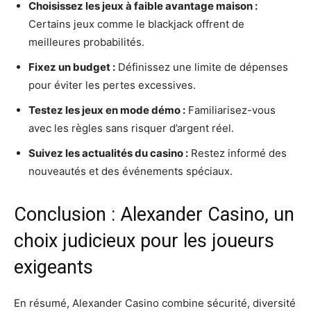
Choisissez les jeux à faible avantage maison :
Certains jeux comme le blackjack offrent de
meilleures probabilités.
Fixez un budget :
Définissez une limite de dépenses
pour éviter les pertes excessives.
Testez les jeux en mode démo :
Familiarisez-vous
avec les règles sans risquer d’argent réel.
Suivez les actualités du casino :
Restez informé des
nouveautés et des événements spéciaux.
Conclusion : Alexander Casino, un
choix judicieux pour les joueurs
exigeants
En résumé, Alexander Casino combine sécurité, diversité