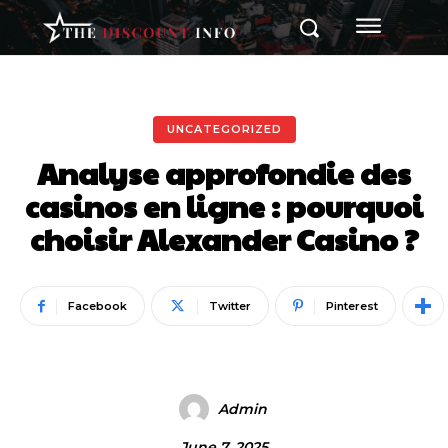
UNCATEGORIZED
Analyse approfondie des
casinos en ligne : pourquoi
choisir Alexander Casino ?
Facebook
Twitter
Pinterest
Admin
June 7, 2025