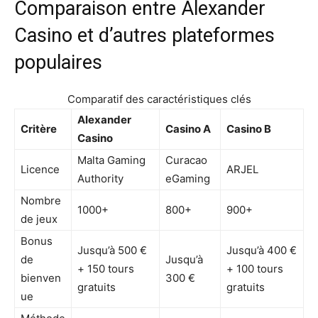
Comparaison entre Alexander
Casino et d’autres plateformes
populaires
Comparatif des caractéristiques clés
Alexander
Critère
Casino A
Casino B
Casino
Malta Gaming
Curacao
Licence
ARJEL
Authority
eGaming
Nombre
1000+
800+
900+
de jeux
Bonus
Jusqu’à 500 €
Jusqu’à 400 €
de
Jusqu’à
+ 150 tours
+ 100 tours
bienven
300 €
gratuits
gratuits
ue