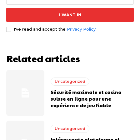
I WANT IN
I've read and accept the
Privacy Policy
.
Related articles
Uncategorized
Sécurité maximale et casino
suisse en ligne pour une
expérience de jeu fiable
Uncategorized
Intéressante plateforme et