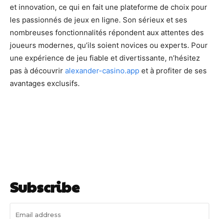
et innovation, ce qui en fait une plateforme de choix pour
les passionnés de jeux en ligne. Son sérieux et ses
nombreuses fonctionnalités répondent aux attentes des
joueurs modernes, qu’ils soient novices ou experts. Pour
une expérience de jeu fiable et divertissante, n’hésitez
pas à découvrir
alexander-casino.app
et à profiter de ses
avantages exclusifs.
Subscribe