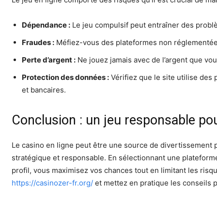
Dépendance :
Le jeu compulsif peut entraîner des problè
Fraudes :
Méfiez-vous des plateformes non réglementées 
Perte d’argent :
Ne jouez jamais avec de l’argent que vo
Protection des données :
Vérifiez que le site utilise de
et bancaires.
Conclusion : un jeu responsable po
Le casino en ligne peut être une source de divertissement 
stratégique et responsable. En sélectionnant une plateforme 
profil, vous maximisez vos chances tout en limitant les ris
https://casinozer-fr.org/
et mettez en pratique les conseils p