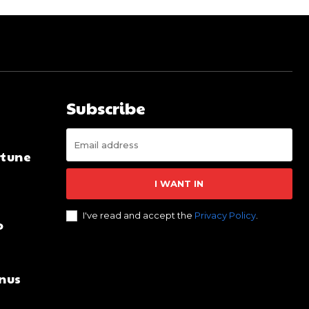
Subscribe
ortune
I WANT IN
I've read and accept the
Privacy Policy
.
o
enus