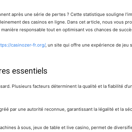
ent après une série de pertes ? Cette statistique souligne l’i
 pleinement des casinos en ligne. Dans cet article, nous vous p
e manière responsable tout en optimisant vos chances de succè
ttps://casinozer-fr.org/
, un site qui offre une expérience de jeu 
ères essentiels
sard. Plusieurs facteurs déterminent la qualité et la fiabilité d’u
éé par une autorité reconnue, garantissant la légalité et la sé
chines à sous, jeux de table et live casino, permet de diversifi