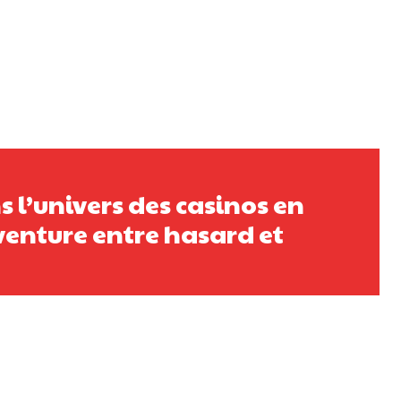
 l’univers des casinos en
aventure entre hasard et