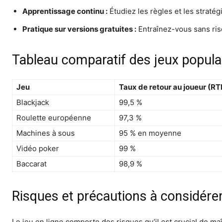
Apprentissage continu :
Étudiez les règles et les straté
Pratique sur versions gratuites :
Entraînez-vous sans risq
Tableau comparatif des jeux populai
Jeu
Taux de retour au joueur (RT
Blackjack
99,5 %
Roulette européenne
97,3 %
Machines à sous
95 % en moyenne
Vidéo poker
99 %
Baccarat
98,9 %
Risques et précautions à considére
Le jeu en ligne comporte des risques qu’il est crucial de m