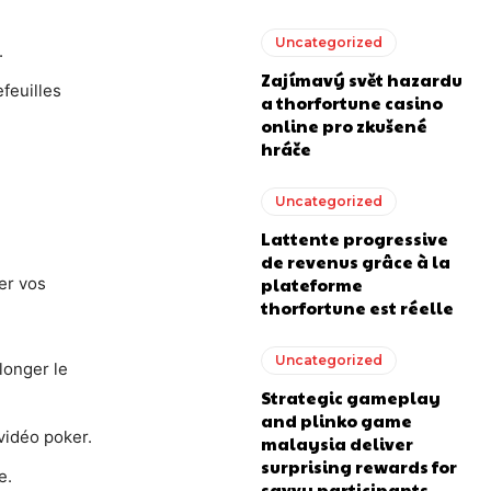
Uncategorized
.
Zajímavý svět hazardu
feuilles
a thorfortune casino
online pro zkušené
hráče
Uncategorized
Lattente progressive
de revenus grâce à la
er vos
plateforme
thorfortune est réelle
Uncategorized
longer le
Strategic gameplay
and plinko game
vidéo poker.
malaysia deliver
surprising rewards for
e.
savvy participants