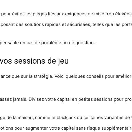
 pour éviter les pièges liés aux exigences de mise trop élevées
osant des solutions rapides et sécurisées, telles que les porte
spensable en cas de problème ou de question.
 vos sessions de jeu
hance que sur la stratégie. Voici quelques conseils pour amélior
ssez jamais. Divisez votre capital en petites sessions pour pro
tage de la maison, comme le blackjack ou certaines variantes de 
otions pour augmenter votre capital sans risque supplémentair