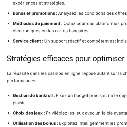
expériences et stratégies.
Bonus et promotions :
Analysez les conditions des offres
Méthodes de paiement :
Optez pour des plateformes prop
électroniques ou les cartes bancaires.
Service client :
Un support réactif et compétent est indi
Stratégies efficaces pour optimiser
La réussite dans les casinos en ligne repose autant sur la c
performances :
Gestion de bankroll :
Fixez un budget précis et ne le dépa
plaisir.
Choix des jeux :
Privilégiez les jeux avec un faible avan
Utilisation des bonus :
Exploitez intelligemment les prom