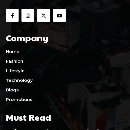
Company
Home
Fashion
Lifestyle
Technology
Blogs
Promotions
Must Read