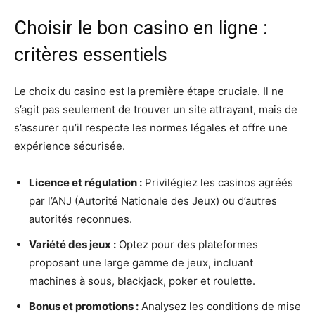
Choisir le bon casino en ligne :
critères essentiels
Le choix du casino est la première étape cruciale. Il ne
s’agit pas seulement de trouver un site attrayant, mais de
s’assurer qu’il respecte les normes légales et offre une
expérience sécurisée.
Licence et régulation :
Privilégiez les casinos agréés
par l’ANJ (Autorité Nationale des Jeux) ou d’autres
autorités reconnues.
Variété des jeux :
Optez pour des plateformes
proposant une large gamme de jeux, incluant
machines à sous, blackjack, poker et roulette.
Bonus et promotions :
Analysez les conditions de mise