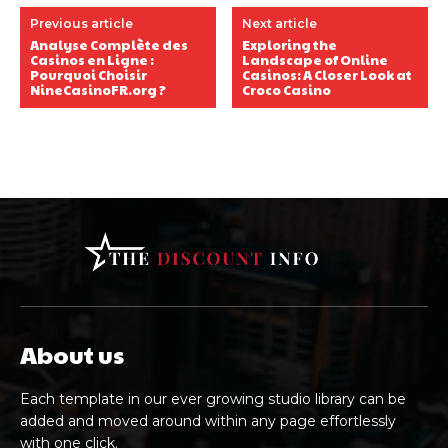
Previous article
Next article
Analyse Complète des
Exploring the
Casinos en Ligne :
Landscape of Online
Pourquoi Choisir
Casinos: A Closer Look at
NineCasinoFR.org ?
Croco Casino
About us
Each template in our ever growing studio library can be
added and moved around within any page effortlessly
with one click.