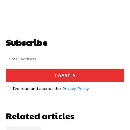
Subscribe
I WANT IN
I've read and accept the
Privacy Policy
.
Related articles