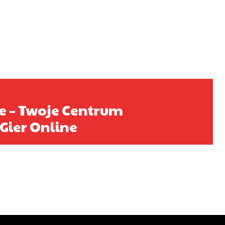
e – Twoje Centrum
Gier Online