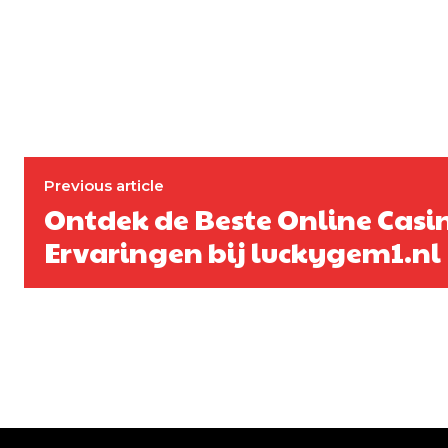
Previous article
Ontdek de Beste Online Casi
Ervaringen bij luckygem1.nl