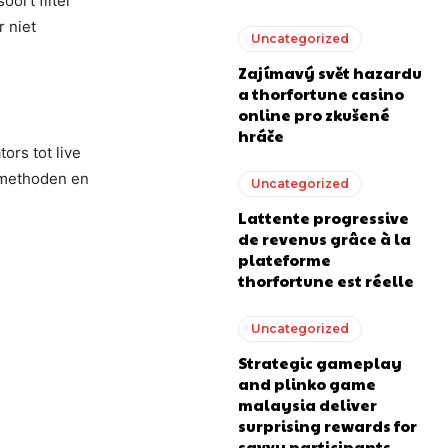
oort filter
r niet
Uncategorized
Zajímavý svět hazardu
a thorfortune casino
online pro zkušené
hráče
ors tot live
gsmethoden en
Uncategorized
Lattente progressive
de revenus grâce à la
plateforme
thorfortune est réelle
Uncategorized
Strategic gameplay
and plinko game
malaysia deliver
surprising rewards for
savvy participants