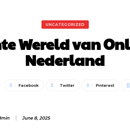
UNCATEGORIZED
e Wereld van Onli
Nederland
Facebook
Twitter
Pinterest
dmin
June 8, 2025