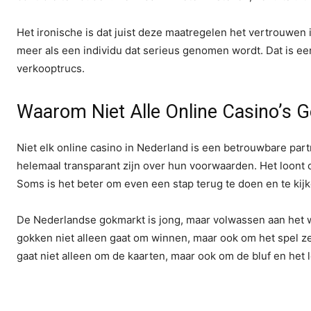
Het ironische is dat juist deze maatregelen het vertrouwen
meer als een individu dat serieus genomen wordt. Dat is een
verkooptrucs.
Waarom Niet Alle Online Casino’s Ge
Niet elk online casino in Nederland is een betrouwbare partn
helemaal transparant zijn over hun voorwaarden. Het loont o
Soms is het beter om even een stap terug te doen en te kij
De Nederlandse gokmarkt is jong, maar volwassen aan het 
gokken niet alleen gaat om winnen, maar ook om het spel zel
gaat niet alleen om de kaarten, maar ook om de bluf en het