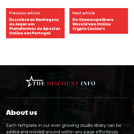
Previous article
Next article
Descubra as Vantagens
De Onvoorspelbare
de Jogar em
Wereld van Online
Plataformas de Apostas
Crypto Casino’s
Online em Portugal
About us
Each template in our ever growing studio library can be
added and moved around within any page effortlessly