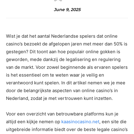
June 9, 2025
Wist je dat het aantal Nederlandse spelers dat online
casino’s bezoekt de afgelopen jaren met meer dan 50% is
gestegen? Dit toont aan hoe populair online gokken is
geworden, mede dankzij de legalisering en regulering
van de markt. Voor zowel beginnende als ervaren spelers
is het essentieel om te weten waar je veilig en
verantwoord kunt spelen. In dit artikel nemen we je mee
door de belangrijkste aspecten van online casino’s in
Nederland, zodat je met vertrouwen kunt inzetten.
Voor een overzicht van betrouwbare platforms kun je
altijd een kijkje nemen op
kaasinocasino.net
, een site die
uitgebreide informatie biedt over de beste legale casino’s