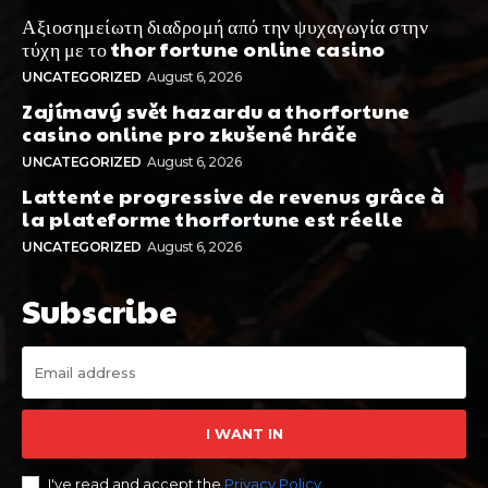
Αξιοσημείωτη διαδρομή από την ψυχαγωγία στην
τύχη με το thor fortune online casino
UNCATEGORIZED
August 6, 2026
Zajímavý svět hazardu a thorfortune
casino online pro zkušené hráče
UNCATEGORIZED
August 6, 2026
Lattente progressive de revenus grâce à
la plateforme thorfortune est réelle
UNCATEGORIZED
August 6, 2026
Subscribe
I WANT IN
I've read and accept the
Privacy Policy
.