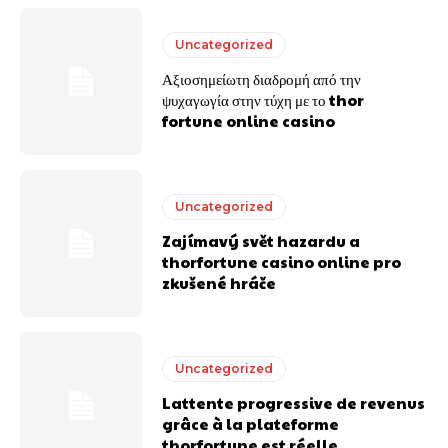
Uncategorized
Αξιοσημείωτη διαδρομή από την
ψυχαγωγία στην τύχη με το thor
fortune online casino
Uncategorized
Zajímavý svět hazardu a
thorfortune casino online pro
zkušené hráče
Uncategorized
Lattente progressive de revenus
grâce à la plateforme
thorfortune est réelle