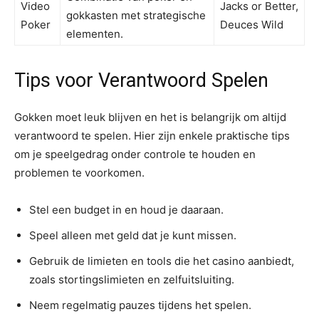
Video
Jacks or Better,
gokkasten met strategische
Poker
Deuces Wild
elementen.
Tips voor Verantwoord Spelen
Gokken moet leuk blijven en het is belangrijk om altijd
verantwoord te spelen. Hier zijn enkele praktische tips
om je speelgedrag onder controle te houden en
problemen te voorkomen.
Stel een budget in en houd je daaraan.
Speel alleen met geld dat je kunt missen.
Gebruik de limieten en tools die het casino aanbiedt,
zoals stortingslimieten en zelfuitsluiting.
Neem regelmatig pauzes tijdens het spelen.