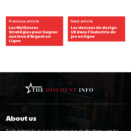
Previous article
Next article
Les Meilleures
Les dessous du design
Stratégies pour Gagner
UX dans l’industrie du
aux Jeux d’Argent en
jeu en ligne
Ligne
About us