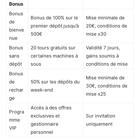
Bonus
Bonus
Bonus de 100% sur le
Mise minimale de
de
premier dépôt jusqu’à
20€, conditions de
bienve
500€
mise x30
nue
Bonus
20 tours gratuits sur
Validité 7 jours,
sans
certaines machines à
gains soumis à
dépôt
sous
conditions de mise
Bonus
Mise minimale de
de
50% sur les dépôts du
30€, conditions de
rechar
week-end
mise x25
ge
Accès à des offres
Progra
exclusives et
Sur invitation
mme
gestionnaire
uniquement
VIP
personnel