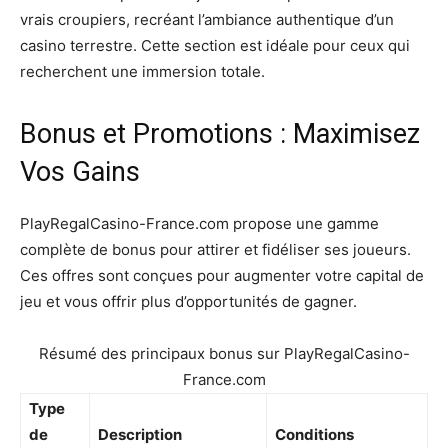
vrais croupiers, recréant l’ambiance authentique d’un
casino terrestre. Cette section est idéale pour ceux qui
recherchent une immersion totale.
Bonus et Promotions : Maximisez
Vos Gains
PlayRegalCasino-France.com propose une gamme
complète de bonus pour attirer et fidéliser ses joueurs.
Ces offres sont conçues pour augmenter votre capital de
jeu et vous offrir plus d’opportunités de gagner.
Résumé des principaux bonus sur PlayRegalCasino-
France.com
Type
de
Description
Conditions