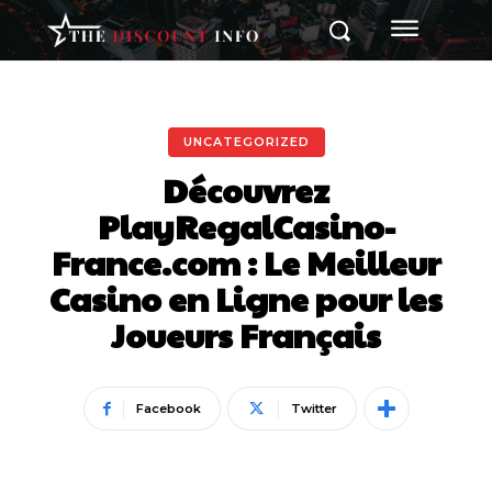
UNCATEGORIZED
Découvrez
PlayRegalCasino-
France.com : Le Meilleur
Casino en Ligne pour les
Joueurs Français
Facebook
Twitter