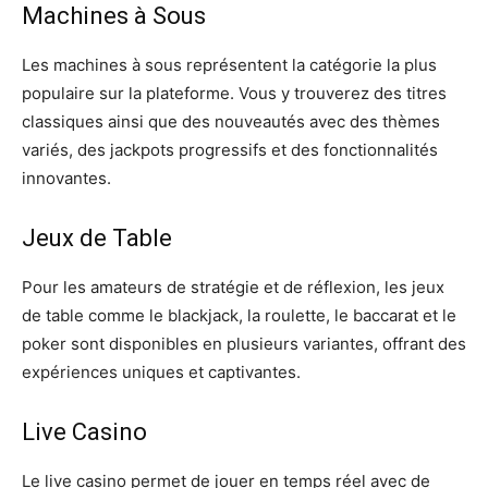
Machines à Sous
Les machines à sous représentent la catégorie la plus
populaire sur la plateforme. Vous y trouverez des titres
classiques ainsi que des nouveautés avec des thèmes
variés, des jackpots progressifs et des fonctionnalités
innovantes.
Jeux de Table
Pour les amateurs de stratégie et de réflexion, les jeux
de table comme le blackjack, la roulette, le baccarat et le
poker sont disponibles en plusieurs variantes, offrant des
expériences uniques et captivantes.
Live Casino
Le live casino permet de jouer en temps réel avec de