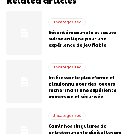
Uncategorized
Sécurité maximale et casino
suisse en ligne pour une
expérience de jeu fiable
Uncategorized
Intéressante plateforme et
playjonny pour des joueurs
recherchant une expérience
immersive et sécurisée
Uncategorized
Caminhos singulares do
entretenimento digital levam