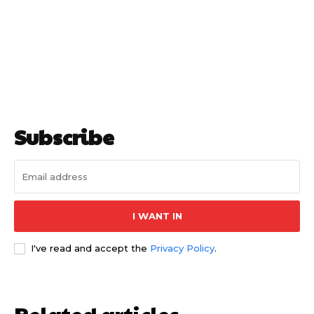
Subscribe
I WANT IN
I've read and accept the
Privacy Policy
.
Related articles