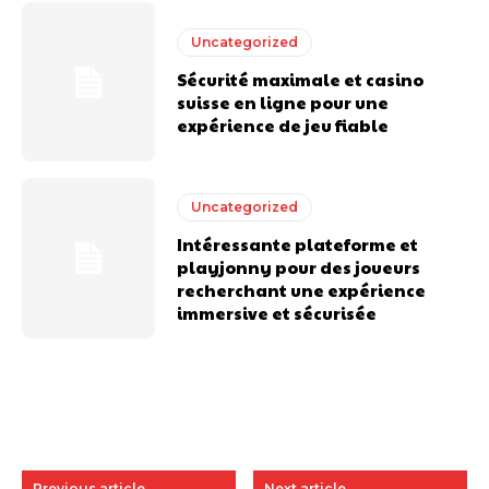
Uncategorized
Sécurité maximale et casino
suisse en ligne pour une
expérience de jeu fiable
Uncategorized
Intéressante plateforme et
playjonny pour des joueurs
recherchant une expérience
immersive et sécurisée
Previous article
Next article