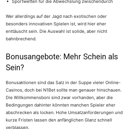
Sportwetten für die Abwechslung zwischendurch
Wer allerdings auf der Jagd nach exotischen oder
besonders innovativen Spielen ist, wird hier eher
enttäuscht sein. Die Auswahl ist solide, aber nicht
bahnbrechend.
Bonusangebote: Mehr Schein als
Sein?
Bonusaktionen sind das Salz in der Suppe vieler Online-
Casinos, doch bei N1Bet sollte man genauer hinschauen.
Die Willkommensboni sind zwar vorhanden, aber die
Bedingungen dahinter könnten manchen Spieler eher
abschrecken als locken. Hohe Umsatzanforderungen und
kurze Fristen lassen den anfänglichen Glanz schnell
verblassen.