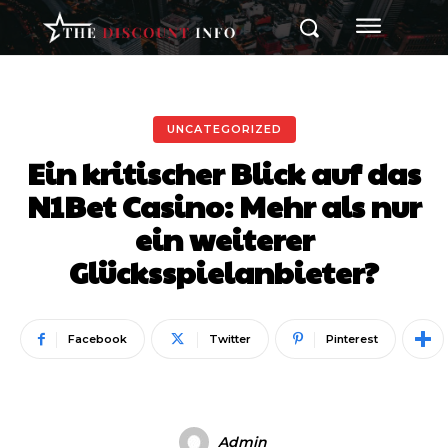
UNCATEGORIZED
Ein kritischer Blick auf das
N1Bet Casino: Mehr als nur
ein weiterer
Glücksspielanbieter?
Facebook
Twitter
Pinterest
Admin