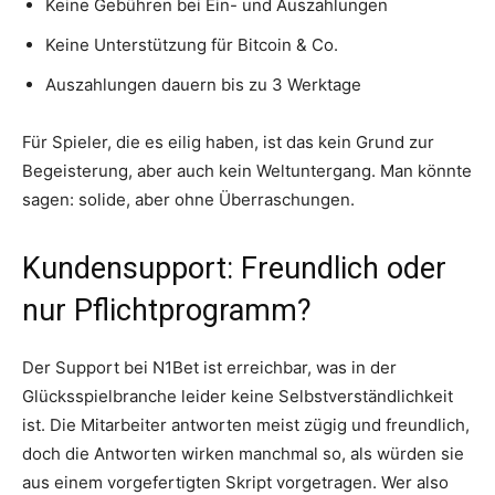
Keine Gebühren bei Ein- und Auszahlungen
Keine Unterstützung für Bitcoin & Co.
Auszahlungen dauern bis zu 3 Werktage
Für Spieler, die es eilig haben, ist das kein Grund zur
Begeisterung, aber auch kein Weltuntergang. Man könnte
sagen: solide, aber ohne Überraschungen.
Kundensupport: Freundlich oder
nur Pflichtprogramm?
Der Support bei N1Bet ist erreichbar, was in der
Glücksspielbranche leider keine Selbstverständlichkeit
ist. Die Mitarbeiter antworten meist zügig und freundlich,
doch die Antworten wirken manchmal so, als würden sie
aus einem vorgefertigten Skript vorgetragen. Wer also