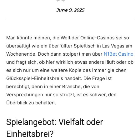
June 9, 2025
Man könnte meinen, die Welt der Online-Casinos sei so
übersättigt wie ein überfüllter Spieltisch in Las Vegas am
Wochenende. Doch dann stolpert man über
N1Bet Casino
und fragt sich, ob hier wirklich etwas anders läuft oder ob
es sich nur um eine weitere Kopie des immer gleichen
Glücksspiel-Einheitsbreis handelt. Die Frage ist
berechtigt, denn in einer Branche, die von
Versprechungen nur so strotzt, ist es schwer, den
Überblick zu behalten.
Spielangebot: Vielfalt oder
Einheitsbrei?