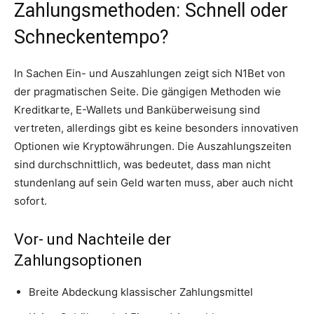
Zahlungsmethoden: Schnell oder
Schneckentempo?
In Sachen Ein- und Auszahlungen zeigt sich N1Bet von
der pragmatischen Seite. Die gängigen Methoden wie
Kreditkarte, E-Wallets und Banküberweisung sind
vertreten, allerdings gibt es keine besonders innovativen
Optionen wie Kryptowährungen. Die Auszahlungszeiten
sind durchschnittlich, was bedeutet, dass man nicht
stundenlang auf sein Geld warten muss, aber auch nicht
sofort.
Vor- und Nachteile der
Zahlungsoptionen
Breite Abdeckung klassischer Zahlungsmittel