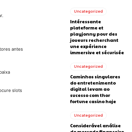
Uncategorized
r.
Intéressante
plateforme et
playjonny pour des
joueurs recherchant
une expérience
atores antes
immersive et sécurisée
Uncategorized
baixa
Caminhos singulares
do entretenimento
digital levam ao
ocure slots
sucesso com thor
fortune casino hoje
Uncategorized
Considerável análise
do mercado financeiro