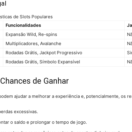
gal
sticas de Slots Populares
Funcionalidades
J
Expansão Wild, Re-spins
N
Multiplicadores, Avalanche
N
Rodadas Grátis, Jackpot Progressivo
S
Rodadas Grátis, Símbolo Expansível
N
s Chances de Ganhar
podem ajudar a melhorar a experiência e, potencialmente, os re
perdas excessivas.
ntar o saldo e prolongar o tempo de jogo.