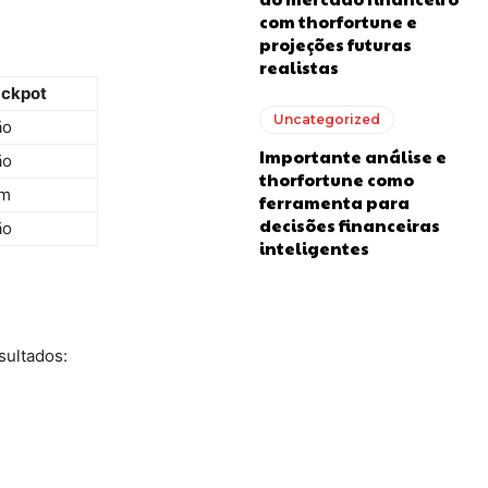
com thorfortune e
projeções futuras
realistas
ackpot
Uncategorized
ão
Importante análise e
ão
thorfortune como
im
ferramenta para
decisões financeiras
ão
inteligentes
sultados: