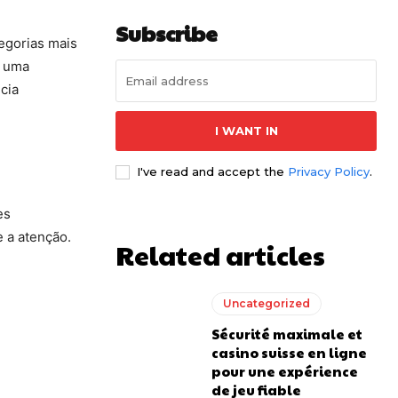
Subscribe
egorias mais
m uma
cia
I WANT IN
I've read and accept the
Privacy Policy
.
es
e a atenção.
Related articles
Uncategorized
Sécurité maximale et
casino suisse en ligne
pour une expérience
de jeu fiable