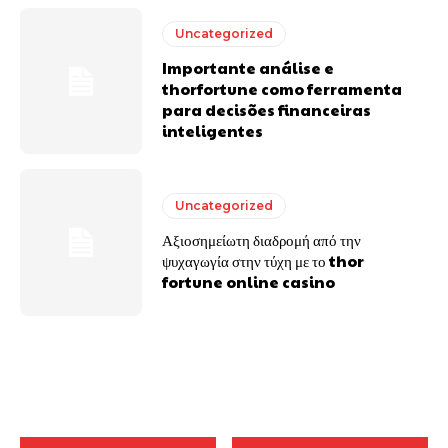
Uncategorized
Importante análise e
thorfortune como ferramenta
para decisões financeiras
inteligentes
Uncategorized
Αξιοσημείωτη διαδρομή από την
ψυχαγωγία στην τύχη με το thor
fortune online casino