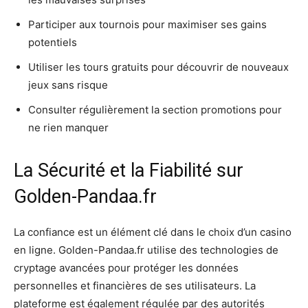
Participer aux tournois pour maximiser ses gains
potentiels
Utiliser les tours gratuits pour découvrir de nouveaux
jeux sans risque
Consulter régulièrement la section promotions pour
ne rien manquer
La Sécurité et la Fiabilité sur
Golden-Pandaa.fr
La confiance est un élément clé dans le choix d’un casino
en ligne. Golden-Pandaa.fr utilise des technologies de
cryptage avancées pour protéger les données
personnelles et financières de ses utilisateurs. La
plateforme est également régulée par des autorités