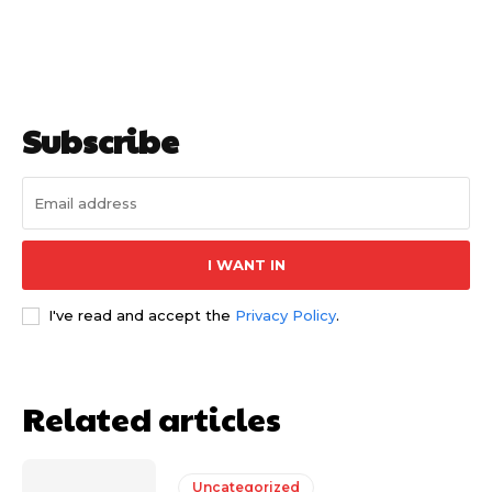
Subscribe
I WANT IN
I've read and accept the
Privacy Policy
.
Related articles
Uncategorized