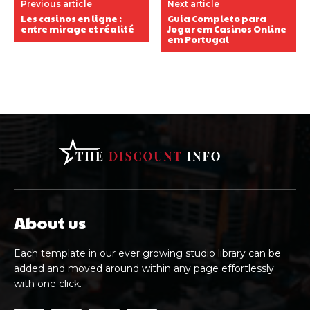
Previous article
Next article
Les casinos en ligne :
Guia Completo para
entre mirage et réalité
Jogar em Casinos Online
em Portugal
About us
Each template in our ever growing studio library can be
added and moved around within any page effortlessly
with one click.