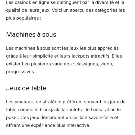
Les casinos en ligne se distinguent par la diversité et la
qualité de leurs jeux. Voici un aperçu des catégories les
plus populaires :
Machines à sous
Les machines à sous sont les jeux les plus appréciés
grâce à leur simplicité et leurs jackpots attractifs. Elles
existent en plusieurs variantes : classiques, vidéo,
progressives.
Jeux de table
Les amateurs de stratégie préfèrent souvent les jeux de
table comme le blackjack, la roulette, le baccarat ou le
poker. Ces jeux demandent un certain savoir-faire et
offrent une expérience plus interactive.