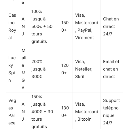
e
100%
Cas
Visa,
A
jusqu’à
Chat en
ino
150
Mastercard
N
500€ + 50
direct
Roy
0+
, PayPal,
J
tours
24/7
al
Virement
gratuits
M
Luc
alt
200%
Visa,
Email et
ky
e
120
jusqu’à
Neteller,
chat en
Spi
M
0+
300€
Skrill
direct
n
G
A
150%
Veg
Support
A
jusqu’à
Visa,
as
130
télépho
N
400€ + 30
Mastercard
Pal
0+
nique
J
tours
, Bitcoin
ace
24/7
gratuits