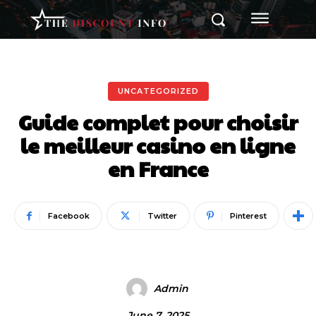
UNCATEGORIZED
Guide complet pour choisir
le meilleur casino en ligne
en France
Facebook
Twitter
Pinterest
Admin
June 7, 2025