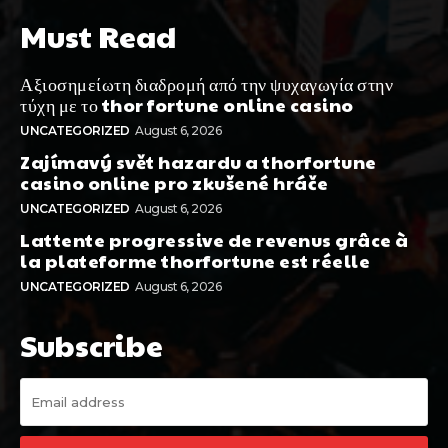
Must Read
Αξιοσημείωτη διαδρομή από την ψυχαγωγία στην
τύχη με το thor fortune online casino
UNCATEGORIZED
August 6, 2026
Zajímavý svět hazardu a thorfortune
casino online pro zkušené hráče
UNCATEGORIZED
August 6, 2026
Lattente progressive de revenus grâce à
la plateforme thorfortune est réelle
UNCATEGORIZED
August 6, 2026
Subscribe