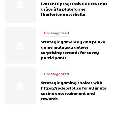
Lattente progressive de revenus
grâce à la plateforme
thorfortune est réelle
Uncategorized
Strategic gameplay and plinko
game malaysia deliver
surprising rewards for savvy
participants
Uncategorized
Strategic gaming choices with
https://rodeoslot.ca for ultimate
casino entertainment and
rewards