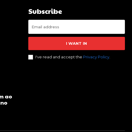
Subscribe
I WANT IN
I've read and accept the
Privacy Policy
.
am ao
ino