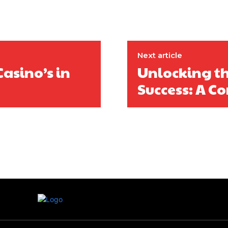
Next article
asino’s in
Unlocking th
Success: A C