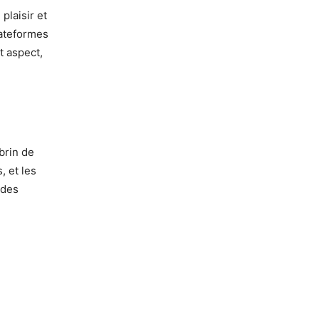
plaisir et
lateformes
t aspect,
brin de
, et les
 des