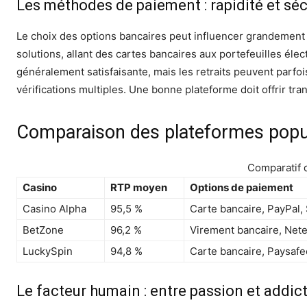
Les méthodes de paiement : rapidité et séc
Le choix des options bancaires peut influencer grandement 
solutions, allant des cartes bancaires aux portefeuilles éle
généralement satisfaisante, mais les retraits peuvent parfo
vérifications multiples. Une bonne plateforme doit offrir tr
Comparaison des plateformes popu
Comparatif 
Casino
RTP moyen
Options de paiement
Casino Alpha
95,5 %
Carte bancaire, PayPal, S
BetZone
96,2 %
Virement bancaire, Netel
LuckySpin
94,8 %
Carte bancaire, Paysafe
Le facteur humain : entre passion et addic