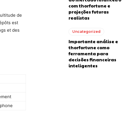
com thorfortune e
projeções futuras
ultitude de
realistas
épôts est
ngs et des
Uncategorized
Importante análise e
thorfortune como
ferramenta para
decisões financeiras
inteligentes
ement
léphone