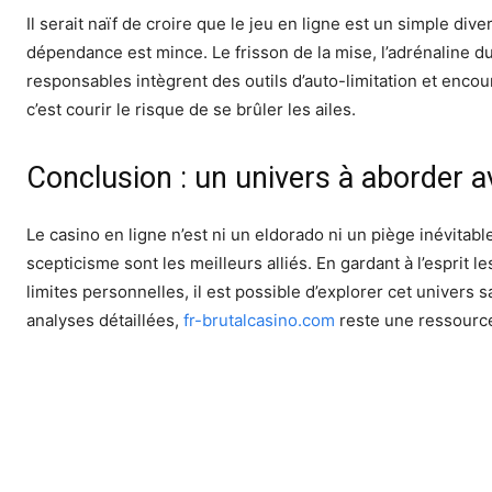
Il serait naïf de croire que le jeu en ligne est un simple di
dépendance est mince. Le frisson de la mise, l’adrénaline d
responsables intègrent des outils d’auto-limitation et enco
c’est courir le risque de se brûler les ailes.
Conclusion : un univers à aborder 
Le casino en ligne n’est ni un eldorado ni un piège inévitabl
scepticisme sont les meilleurs alliés. En gardant à l’esprit
limites personnelles, il est possible d’explorer cet univers
analyses détaillées,
fr-brutalcasino.com
reste une ressourc