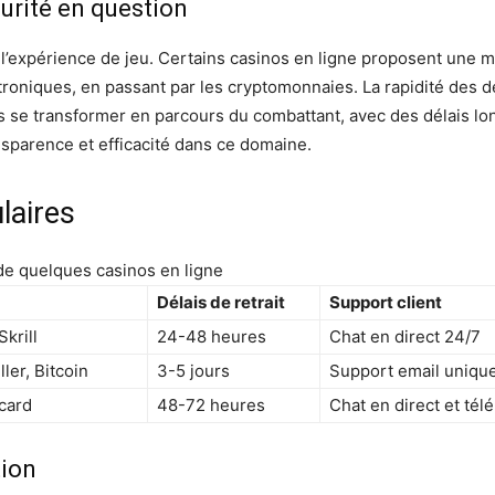
urité en question
l’expérience de jeu. Certains casinos en ligne proposent une m
ctroniques, en passant par les cryptomonnaies. La rapidité des d
is se transformer en parcours du combattant, avec des délais lo
ansparence et efficacité dans ce domaine.
laires
de quelques casinos en ligne
Délais de retrait
Support client
krill
24-48 heures
Chat en direct 24/7
ler, Bitcoin
3-5 jours
Support email uniqu
card
48-72 heures
Chat en direct et té
tion