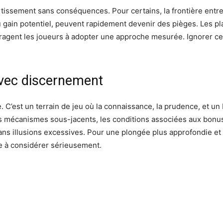
vertissement sans conséquences. Pour certains, la frontière entre 
u gain potentiel, peuvent rapidement devenir des pièges. Les p
uragent les joueurs à adopter une approche mesurée. Ignorer ce
avec discernement
e. C’est un terrain de jeu où la connaissance, la prudence, et un 
 les mécanismes sous-jacents, les conditions associées aux bonus
 sans illusions excessives. Pour une plongée plus approfondie et
e à considérer sérieusement.