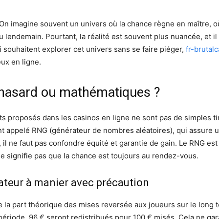
. On imagine souvent un univers où la chance règne en maître, o
 lendemain. Pourtant, la réalité est souvent plus nuancée, et il
 souhaitent explorer cet univers sans se faire piéger,
fr-brutal
ux en ligne.
: hasard ou mathématiques ?
ts proposés dans les casinos en ligne ne sont pas de simples t
nt appelé RNG (générateur de nombres aléatoires), qui assure 
, il ne faut pas confondre équité et garantie de gain. Le RNG e
ne signifie pas que la chance est toujours au rendez-vous.
cateur à manier avec précaution
 la part théorique des mises reversée aux joueurs sur le long 
ériode, 96 € seront redistribués pour 100 € misés. Cela ne gar