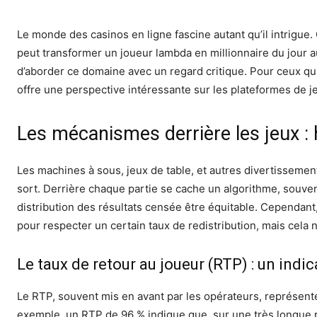
Le monde des casinos en ligne fascine autant qu’il intrigue
peut transformer un joueur lambda en millionnaire du jour au
d’aborder ce domaine avec un regard critique. Pour ceux qui
offre une perspective intéressante sur les plateformes de je
Les mécanismes derrière les jeux 
Les machines à sous, jeux de table, et autres divertissemen
sort. Derrière chaque partie se cache un algorithme, souve
distribution des résultats censée être équitable. Cependant
pour respecter un certain taux de redistribution, mais cela 
Le taux de retour au joueur (RTP) : un indi
Le RTP, souvent mis en avant par les opérateurs, représente
exemple, un RTP de 96 % indique que, sur une très longue p