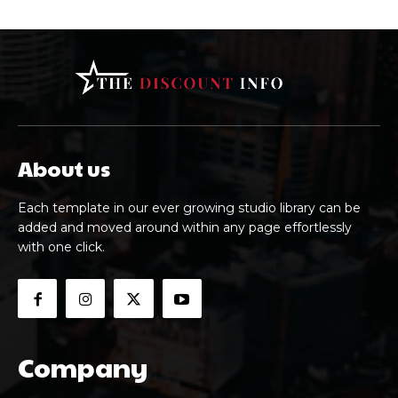
About us
Each template in our ever growing studio library can be
added and moved around within any page effortlessly
with one click.
Company