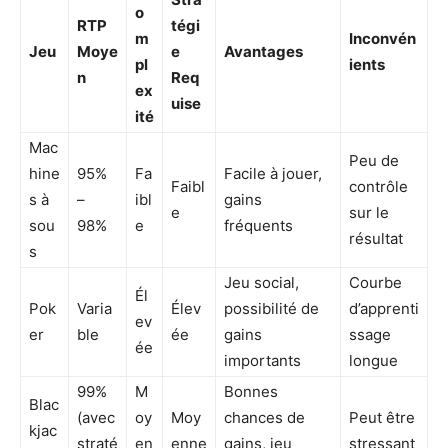
o
RTP
tégi
m
Inconvén
Jeu
Moye
e
Avantages
pl
ients
n
Req
ex
uise
ité
Mac
Peu de
hine
95%
Fa
Facile à jouer,
Faibl
contrôle
s à
–
ibl
gains
e
sur le
sou
98%
e
fréquents
résultat
s
Jeu social,
Courbe
Él
Pok
Varia
Élev
possibilité de
d’apprenti
ev
er
ble
ée
gains
ssage
ée
importants
longue
99%
M
Bonnes
Blac
(avec
oy
Moy
chances de
Peut être
kjac
straté
en
enne
gains, jeu
stressant