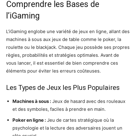
Comprendre les Bases de
l’iGaming
L’iGaming englobe une variété de jeux en ligne, allant des
machines à sous aux jeux de table comme le poker, la
roulette ou le blackjack. Chaque jeu possède ses propres
règles, probabilités et stratégies optimales. Avant de
vous lancer, il est essentiel de bien comprendre ces
éléments pour éviter les erreurs coûteuses.
Les Types de Jeux les Plus Populaires
Machines à sous :
Jeux de hasard avec des rouleaux
et des symboles, faciles à prendre en main.
Poker en ligne :
Jeu de cartes stratégique où la
psychologie et la lecture des adversaires jouent un
rôle crucial.