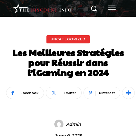
UNCATEGORIZED
Les Meilleures Stratégies
pour Réussir dans
l’iGaming en 2024
Facebook
Twitter
Pinterest
Admin
June 9, 2025