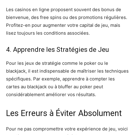
Les casinos en ligne proposent souvent des bonus de
bienvenue, des free spins ou des promotions régulières.
Profitez-en pour augmenter votre capital de jeu, mais
lisez toujours les conditions associées.
4. Apprendre les Stratégies de Jeu
Pour les jeux de stratégie comme le poker ou le
blackjack, il est indispensable de maîtriser les techniques
spécifiques. Par exemple, apprendre à compter les
cartes au blackjack ou à bluffer au poker peut
considérablement améliorer vos résultats.
Les Erreurs à Éviter Absolument
Pour ne pas compromettre votre expérience de jeu, voici