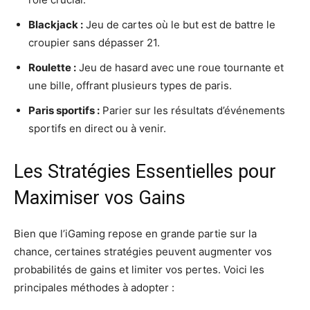
Blackjack :
Jeu de cartes où le but est de battre le
croupier sans dépasser 21.
Roulette :
Jeu de hasard avec une roue tournante et
une bille, offrant plusieurs types de paris.
Paris sportifs :
Parier sur les résultats d’événements
sportifs en direct ou à venir.
Les Stratégies Essentielles pour
Maximiser vos Gains
Bien que l’iGaming repose en grande partie sur la
chance, certaines stratégies peuvent augmenter vos
probabilités de gains et limiter vos pertes. Voici les
principales méthodes à adopter :