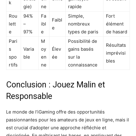
k
gie)
ne
rapide
Rou
94%
Fa
Simple,
Fort
Faibl
lett
–
ibl
nombreux
élément
e
e
97%
e
types de paris
de hasard
Pari
M
Possibilité de
Résultats
s
Varia
oy
Élev
gains basés
imprévisi
spo
ble
en
ée
sur la
bles
rtifs
ne
connaissance
Conclusion : Jouez Malin et
Responsable
Le monde de l’iGaming offre des opportunités
passionnantes pour les amateurs de jeux en ligne, mais il
est crucial d’adopter une approche réfléchie et
disciplinée. En maîtrisant les bases, en appliquant des