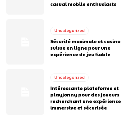
casual mobile enthusiasts
Uncategorized
Sécurité maximale et casino
suisse en ligne pour une
expérience de jeu fiable
Uncategorized
Intéressante plateforme et
playjonny pour des joueurs
recherchant une expérience
immersive et sécurisée