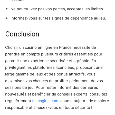
Ne poursuivez pas vos pertes, acceptez les limites.
Informez-vous sur les signes de dépendance au jeu.
Conclusion
Choisir un casino en ligne en France nécessite de
prendre en compte plusieurs critères essentiels pour
garantir une expérience sécurisée et agréable. En
privilégiant les plateformes licenciées, proposant une
large gamme de jeux et des bonus attractifs, vous
maximisez vos chances de profiter pleinement de vos
sessions de jeu. Pour rester informé des dernières
nouveautés et bénéficier de conseils experts, consultez
régulièrement
fr-magius.com
. Jouez toujours de manière
responsable et amusez-vous en toute sécurité !