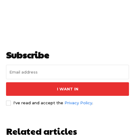
Subscribe
I WANT IN
I've read and accept the
Privacy Policy
.
Related articles