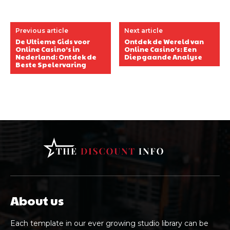
Previous article
Next article
De Ultieme Gids voor
Ontdek de Wereld van
Online Casino’s in
Online Casino’s: Een
Nederland: Ontdek de
Diepgaande Analyse
Beste Spelervaring
About us
Each template in our ever growing studio library can be