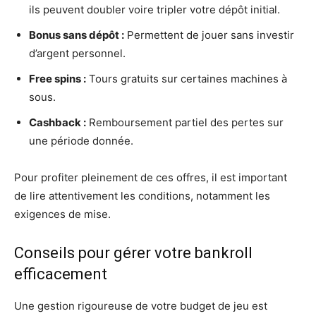
ils peuvent doubler voire tripler votre dépôt initial.
Bonus sans dépôt :
Permettent de jouer sans investir
d’argent personnel.
Free spins :
Tours gratuits sur certaines machines à
sous.
Cashback :
Remboursement partiel des pertes sur
une période donnée.
Pour profiter pleinement de ces offres, il est important
de lire attentivement les conditions, notamment les
exigences de mise.
Conseils pour gérer votre bankroll
efficacement
Une gestion rigoureuse de votre budget de jeu est