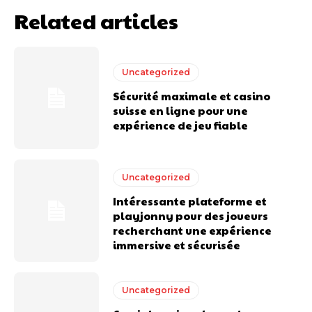
Related articles
Uncategorized
Sécurité maximale et casino
suisse en ligne pour une
expérience de jeu fiable
Uncategorized
Intéressante plateforme et
playjonny pour des joueurs
recherchant une expérience
immersive et sécurisée
Uncategorized