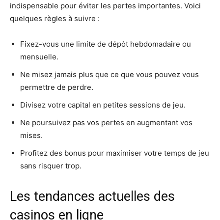
indispensable pour éviter les pertes importantes. Voici
quelques règles à suivre :
Fixez-vous une limite de dépôt hebdomadaire ou
mensuelle.
Ne misez jamais plus que ce que vous pouvez vous
permettre de perdre.
Divisez votre capital en petites sessions de jeu.
Ne poursuivez pas vos pertes en augmentant vos
mises.
Profitez des bonus pour maximiser votre temps de jeu
sans risquer trop.
Les tendances actuelles des
casinos en ligne