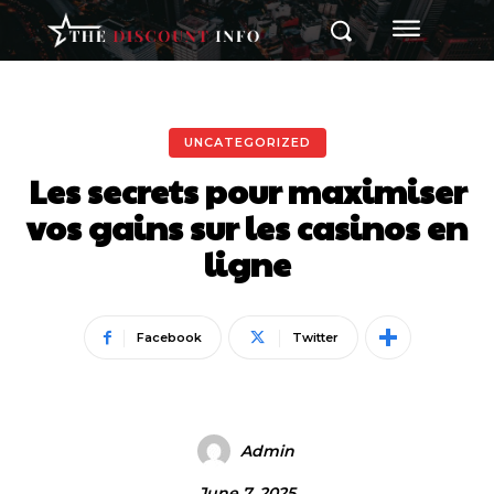
UNCATEGORIZED
Les secrets pour maximiser
vos gains sur les casinos en
ligne
Facebook
Twitter
Admin
June 7, 2025