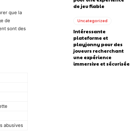
de jeu fiable
urer que la
ge de
Uncategorized
ent sont des
Intéressante
plateforme et
playjonny pour des
joueurs recherchant
une expérience
immersive et sécurisée
ette
es abusives