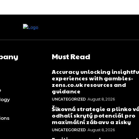
pany
Must Read
Accuracy unlocking insightfu
experiences with gambles-
zens.co.uk resources and
e
guidance
logy
UNCATEGORIZED
August 8, 2026
Šikovná strategie a plinko 
odhalí skrytý potenciál pro
ions
maximální zábavu a zisky
UNCATEGORIZED
August 8, 2026