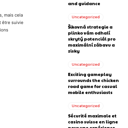
and guidance
s, mais cela
Uncategorized
 être suivie
Šikovná strategie a
sions
plinko vám odhalí
skrytý potenciál pro
maximální zábavu a
zisky
Uncategorized
Exciting gameplay
surrounds the chicken
road game for casual
mobile enthusiasts
Uncategorized
Sécurité maximale et
casino suisse en ligne
pour une expérience