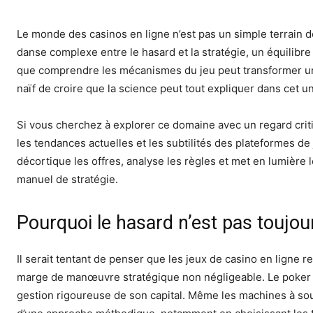
Le monde des casinos en ligne n’est pas un simple terrain 
danse complexe entre le hasard et la stratégie, un équilibre
que comprendre les mécanismes du jeu peut transformer une
naïf de croire que la science peut tout expliquer dans cet un
Si vous cherchez à explorer ce domaine avec un regard crit
les tendances actuelles et les subtilités des plateformes de 
décortique les offres, analyse les règles et met en lumière l
manuel de stratégie.
Pourquoi le hasard n’est pas toujour
Il serait tentant de penser que les jeux de casino en ligne 
marge de manœuvre stratégique non négligeable. Le poker e
gestion rigoureuse de son capital. Même les machines à so