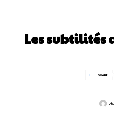
Les subtilités 
SHARE
A