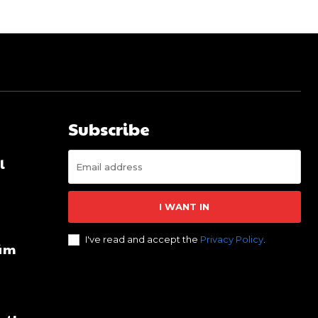
Subscribe
l
I WANT IN
I've read and accept the
Privacy Policy
.
vám