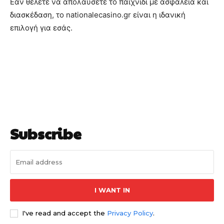
Εάν θέλετε να απολαύσετε το παιχνίδι με ασφάλεια και
διασκέδαση, το nationalecasino.gr είναι η ιδανική
επιλογή για εσάς.
Subscribe
I WANT IN
I've read and accept the
Privacy Policy
.