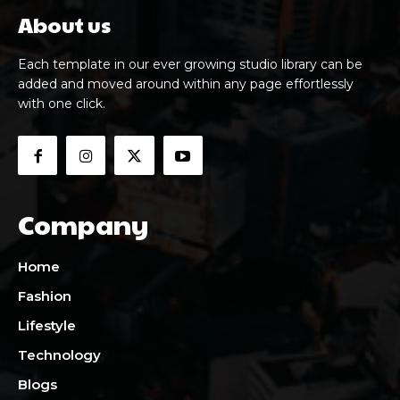
About us
Each template in our ever growing studio library can be
added and moved around within any page effortlessly
with one click.
Company
Home
Fashion
Lifestyle
Technology
Blogs