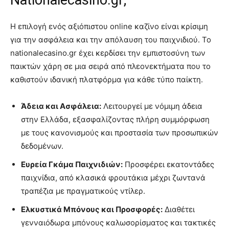
Nationalecasino.gr;
Η επιλογή ενός αξιόπιστου online καζίνο είναι κρίσιμη
για την ασφάλεια και την απόλαυση του παιχνιδιού. Το
nationalecasino.gr έχει κερδίσει την εμπιστοσύνη των
παικτών χάρη σε μια σειρά από πλεονεκτήματα που το
καθιστούν ιδανική πλατφόρμα για κάθε τύπο παίκτη.
Άδεια και Ασφάλεια:
Λειτουργεί με νόμιμη άδεια
στην Ελλάδα, εξασφαλίζοντας πλήρη συμμόρφωση
με τους κανονισμούς και προστασία των προσωπικών
δεδομένων.
Ευρεία Γκάμα Παιχνιδιών:
Προσφέρει εκατοντάδες
παιχνίδια, από κλασικά φρουτάκια μέχρι ζωντανά
τραπέζια με πραγματικούς ντίλερ.
Ελκυστικά Μπόνους και Προσφορές:
Διαθέτει
γενναιόδωρα μπόνους καλωσορίσματος και τακτικές