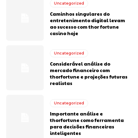
Uncategorized
Caminhos singulares do
entretenimento digital levam
ao sucesso com thor fortune
casino hoje
Uncategorized
Considerável análise do
mercado financeiro com
thorfortune e projeções futuras
realistas
Uncategorized
Importante análise e
thorfortune como ferramenta
para decisões financeiras
inteligentes