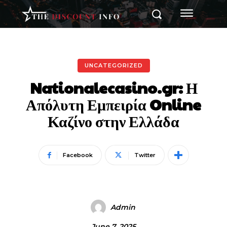
UNCATEGORIZED
Nationalecasino.gr: Η
Απόλυτη Εμπειρία Online
Καζίνο στην Ελλάδα
Facebook
Twitter
Admin
June 7, 2025