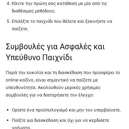
Κάντε την πρώτη σας κατάθεση με μία από τις
διαθέσιμες μεθόδους.
Επιλέξτε το παιχνίδι που θέλετε και ξεκινήστε να
παίζετε.
Συμβουλές για Ασφαλές και
Υπεύθυνο Παιχνίδι
Παρά την ευκολία και τη διασκέδαση που προσφέρει το
online καζίνο, είναι σημαντικό να παίζετε με
υπευθυνότητα. Ακολουθούν μερικές χρήσιμες
συμβουλές για να διατηρήσετε τον έλεγχο:
Ορίστε ένα προϋπολογισμό και μην τον υπερβαίνετε.
Παίξτε για διασκέδαση και όχι για να κερδίσετε
χρήματα.