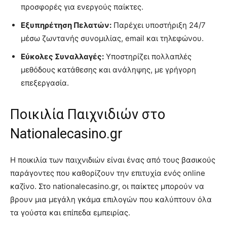
προσφορές για ενεργούς παίκτες.
Εξυπηρέτηση Πελατών:
Παρέχει υποστήριξη 24/7
μέσω ζωντανής συνομιλίας, email και τηλεφώνου.
Εύκολες Συναλλαγές:
Υποστηρίζει πολλαπλές
μεθόδους κατάθεσης και ανάληψης, με γρήγορη
επεξεργασία.
Ποικιλία Παιχνιδιών στο
Nationalecasino.gr
Η ποικιλία των παιχνιδιών είναι ένας από τους βασικούς
παράγοντες που καθορίζουν την επιτυχία ενός online
καζίνο. Στο nationalecasino.gr, οι παίκτες μπορούν να
βρουν μια μεγάλη γκάμα επιλογών που καλύπτουν όλα
τα γούστα και επίπεδα εμπειρίας.