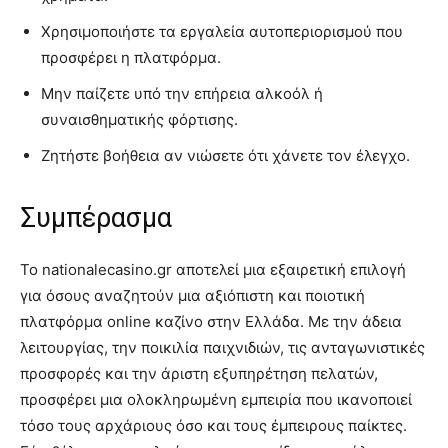
Χρησιμοποιήστε τα εργαλεία αυτοπεριορισμού που
προσφέρει η πλατφόρμα.
Μην παίζετε υπό την επήρεια αλκοόλ ή
συναισθηματικής φόρτισης.
Ζητήστε βοήθεια αν νιώσετε ότι χάνετε τον έλεγχο.
Συμπέρασμα
Το nationalecasino.gr αποτελεί μια εξαιρετική επιλογή
για όσους αναζητούν μια αξιόπιστη και ποιοτική
πλατφόρμα online καζίνο στην Ελλάδα. Με την άδεια
λειτουργίας, την ποικιλία παιχνιδιών, τις ανταγωνιστικές
προσφορές και την άριστη εξυπηρέτηση πελατών,
προσφέρει μια ολοκληρωμένη εμπειρία που ικανοποιεί
τόσο τους αρχάριους όσο και τους έμπειρους παίκτες.