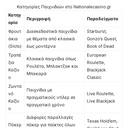
Κατηγορίες Παιχνιδιών στο Nationalecasino.gr
Κατηγ
Περιγραφή
Παραδείγματα
ορία
Φρουτ
Διασκεδαστικά παιχνίδια
Starburst,
άκια
με θέματα από κλασικά
Gonzo’s Quest,
(Slots)
έως μοντέρνα
Book of Dead
Τραπέ
European
Κλασικά παιχνίδια όπως
ζια
Roulette,
Ρουλέτα, Μπλακτζακ και
Καζίν
Blackjack
Μπακαρά
ο
Classic
Ζωντα
Παιχνίδια με
νό
Live Roulette,
πραγματικούς ντίλερ σε
Καζίν
Live Blackjack
πραγματικό χρόνο
ο
Διάφορες παραλλαγές
Texas Hold’em,
Πόκερ
πόκερ για παίκτες όλων