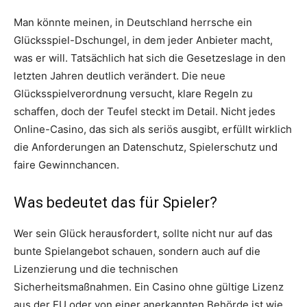
Man könnte meinen, in Deutschland herrsche ein
Glücksspiel-Dschungel, in dem jeder Anbieter macht,
was er will. Tatsächlich hat sich die Gesetzeslage in den
letzten Jahren deutlich verändert. Die neue
Glücksspielverordnung versucht, klare Regeln zu
schaffen, doch der Teufel steckt im Detail. Nicht jedes
Online-Casino, das sich als seriös ausgibt, erfüllt wirklich
die Anforderungen an Datenschutz, Spielerschutz und
faire Gewinnchancen.
Was bedeutet das für Spieler?
Wer sein Glück herausfordert, sollte nicht nur auf das
bunte Spielangebot schauen, sondern auch auf die
Lizenzierung und die technischen
Sicherheitsmaßnahmen. Ein Casino ohne gültige Lizenz
aus der EU oder von einer anerkannten Behörde ist wie