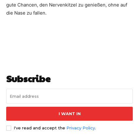
gute Chancen, den Nervenkitzel zu genießen, ohne auf
die Nase zu fallen.
Subscribe
I WANT IN
I've read and accept the
Privacy Policy
.