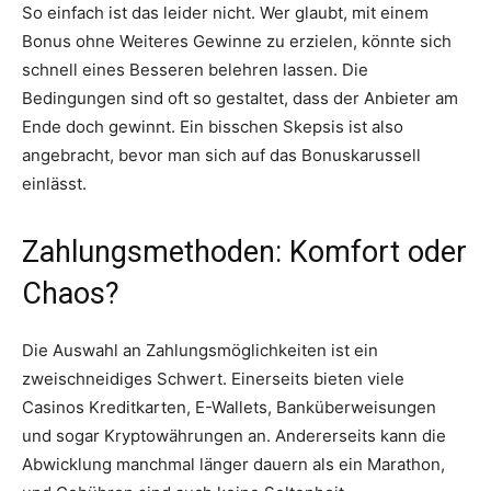
So einfach ist das leider nicht. Wer glaubt, mit einem
Bonus ohne Weiteres Gewinne zu erzielen, könnte sich
schnell eines Besseren belehren lassen. Die
Bedingungen sind oft so gestaltet, dass der Anbieter am
Ende doch gewinnt. Ein bisschen Skepsis ist also
angebracht, bevor man sich auf das Bonuskarussell
einlässt.
Zahlungsmethoden: Komfort oder
Chaos?
Die Auswahl an Zahlungsmöglichkeiten ist ein
zweischneidiges Schwert. Einerseits bieten viele
Casinos Kreditkarten, E-Wallets, Banküberweisungen
und sogar Kryptowährungen an. Andererseits kann die
Abwicklung manchmal länger dauern als ein Marathon,