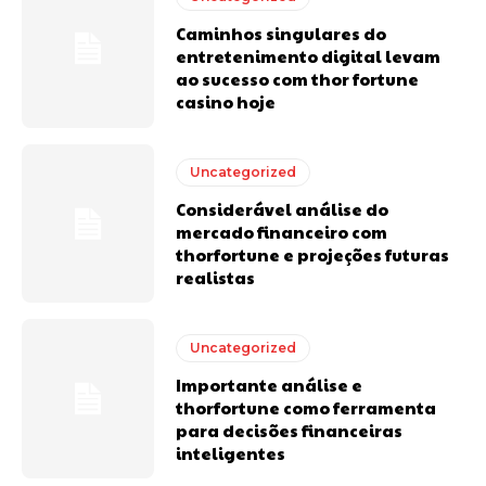
Caminhos singulares do
entretenimento digital levam
ao sucesso com thor fortune
casino hoje
Uncategorized
Considerável análise do
mercado financeiro com
thorfortune e projeções futuras
realistas
Uncategorized
Importante análise e
thorfortune como ferramenta
para decisões financeiras
inteligentes