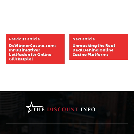
Previous article
Next article
DeWinnerCasino.com:
Unmasking the Real
Ihr Ultimativer
Deal Behind Online
Leitfaden für Online-
Casino Platforms
Glücksspiel