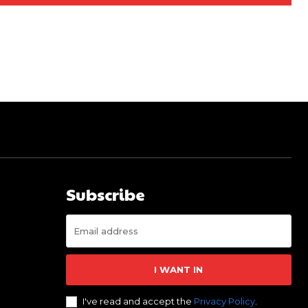
Subscribe
I WANT IN
I've read and accept the
Privacy Policy
.