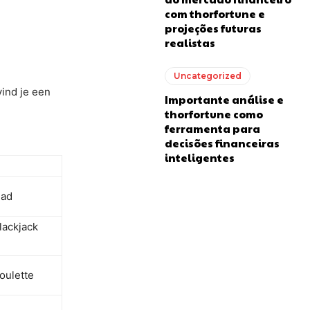
com thorfortune e
projeções futuras
realistas
Uncategorized
vind je een
Importante análise e
thorfortune como
ferramenta para
decisões financeiras
inteligentes
ead
lackjack
Roulette