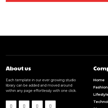
About us
Com
Home
Each template in our ever growing studio
library can be added and moved around
Fashion
within any page effortlessly with one click.
Lifestyl
Techno