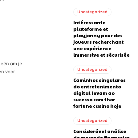
Uncategorized
Intéressante
plateforme et
playjonny pour des
joueurs recherchant
une expérience
immersive et sécurisée
ieën om je
Uncategorized
en voor
Caminhos singulares
do entretenimento
digital levam ao
sucesso com thor
fortune casino hoje
Uncategorized
Considerável análise
do mercado financeiro