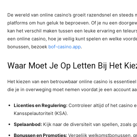
De wereld van online casino’s groeit razendsnel en steed
platforms om hun geluk te beproeven. Of je nu een doorgewin
kan het verschil maken tussen een leuke ervaring en teleurst
een online casino, hoe je veilig kunt spelen en welke voord
bonussen, bezoek
bof-casino.app
.
Waar Moet Je Op Letten Bij Het Kie
Het kiezen van een betrouwbaar online casino is essentieel v
die je in overweging moet nemen voordat je een account aa
Licenties en Regulering:
Controleer altijd of het casino 
Kansspelautoriteit (KSA).
Spelaanbod:
Kijk naar de diversiteit van spellen, zoals
Bonussen en Promoties:
Vergelijk welkomstbonussen, gra