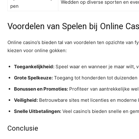
Wedden op diverse sporten en eve
pen
Voordelen van Spelen bij Online Cas
Online casino’s bieden tal van voordelen ten opzichte van 
kiezen voor online gokken:
Toegankelijkheid:
Speel waar en wanneer je maar wilt, v
Grote Spelkeuze:
Toegang tot honderden tot duizenden s
Bonussen en Promoties:
Profiteer van aantrekkelijke w
Veiligheid:
Betrouwbare sites met licenties en moderne 
Snelle Uitbetalingen:
Veel casino’s bieden snelle en gem
Conclusie