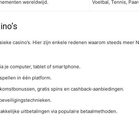
nementen wereldwijd.
Voetbal, Tennis, Paa
ino’s
fysieke casino’s. Hier zijn enkele redenen waarom steeds meer 
ia je computer, tablet of smartphone.
pellen in één platform.
elkomstbonussen, gratis spins en cashback-aanbiedingen.
beveiligingstechnieken.
akkelijke uitbetalingen via populaire betaalmethoden.