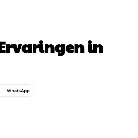
Ervaringen in
WhatsApp