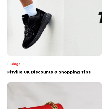
Blogs
Fitville UK Discounts & Shopping Tips