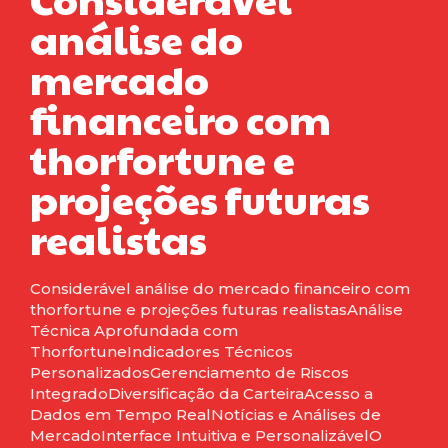
análise do
mercado
financeiro com
thorfortune e
projeções futuras
realistas
Considerável análise do mercado financeiro com
thorfortune e projeções futuras realistasAnálise
Técnica Aprofundada com
ThorfortuneIndicadores Técnicos
PersonalizadosGerenciamento de Riscos
IntegradoDiversificação da CarteiraAcesso a
Dados em Tempo RealNotícias e Análises de
MercadoInterface Intuitiva e PersonalizávelO