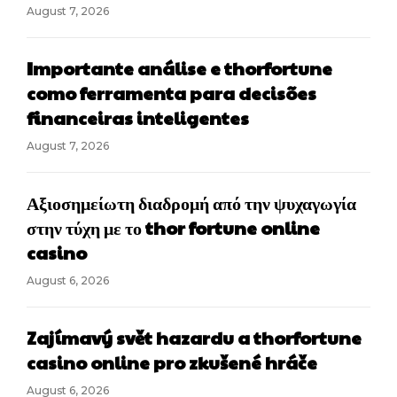
August 7, 2026
Importante análise e thorfortune
como ferramenta para decisões
financeiras inteligentes
August 7, 2026
Αξιοσημείωτη διαδρομή από την ψυχαγωγία
στην τύχη με το thor fortune online
casino
August 6, 2026
Zajímavý svět hazardu a thorfortune
casino online pro zkušené hráče
August 6, 2026