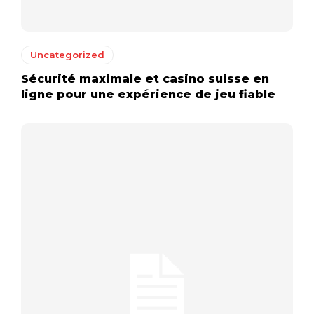
Uncategorized
Sécurité maximale et casino suisse en
ligne pour une expérience de jeu fiable