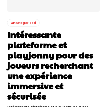
Uncategorized
Intéressante
plateforme et
playjonny pour des
joueurs recherchant
une expérience
immersive et
sécurisée
Intéressante plateforme et playjonny pour des