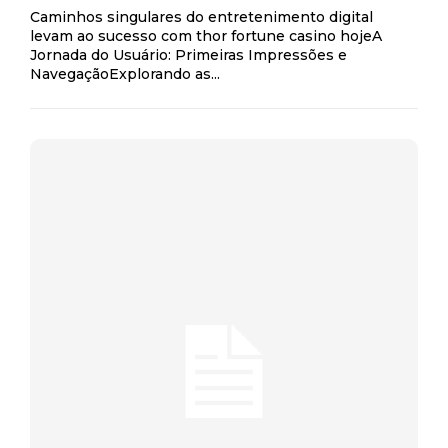
Caminhos singulares do entretenimento digital
levam ao sucesso com thor fortune casino hojeA
Jornada do Usuário: Primeiras Impressões e
NavegaçãoExplorando as...