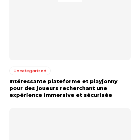
Uncategorized
Intéressante plateforme et playjonny
pour des joueurs recherchant une
expérience immersive et sécurisée