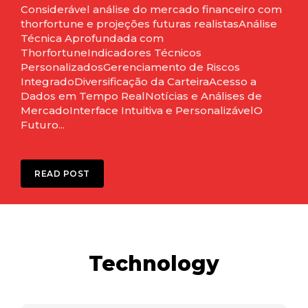
Considerável análise do mercado financeiro com
thorfortune e projeções futuras realistasAnálise
Técnica Aprofundada com
ThorfortuneIndicadores Técnicos
PersonalizadosGerenciamento de Riscos
IntegradoDiversificação da CarteiraAcesso a
Dados em Tempo RealNotícias e Análises de
MercadoInterface Intuitiva e PersonalizávelO
Futuro...
READ POST
Technology