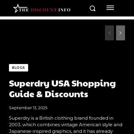
BLOGS
Superdry USA Shopping
Guide & Discounts
September 13, 2025
Superdry is a British clothing brand founded in
2003, which combines vintage American style and
Japanese-inspired graphics, and it has already