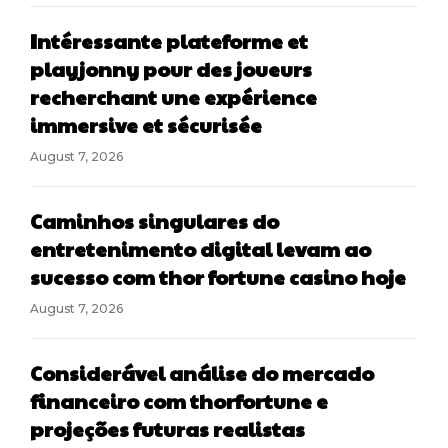
Intéressante plateforme et
playjonny pour des joueurs
recherchant une expérience
immersive et sécurisée
August 7, 2026
Caminhos singulares do
entretenimento digital levam ao
sucesso com thor fortune casino hoje
August 7, 2026
Considerável análise do mercado
financeiro com thorfortune e
projeções futuras realistas