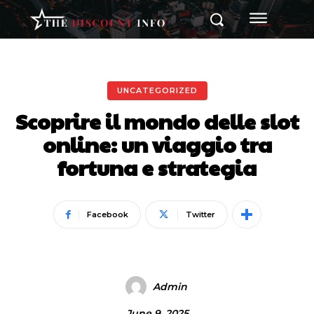
UNCATEGORIZED
Scoprire il mondo delle slot
online: un viaggio tra
fortuna e strategia
Facebook
Twitter
Admin
June 9, 2025