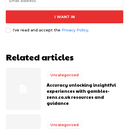
I WANT IN
I've read and accept the
Privacy Policy
.
Related articles
Uncategorized
Accuracy unlocking insightful
experiences with gambles-
zens.co.uk resources and
guidance
Uncategorized