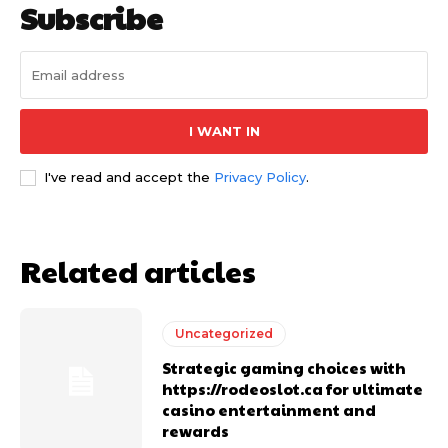
Subscribe
I WANT IN
I've read and accept the
Privacy Policy
.
Related articles
Uncategorized
Strategic gaming choices with
https://rodeoslot.ca for ultimate
casino entertainment and
rewards