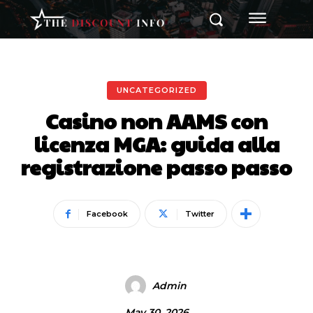
UNCATEGORIZED
Casino non AAMS con
licenza MGA: guida alla
registrazione passo passo
Facebook
Twitter
Admin
May 30, 2026