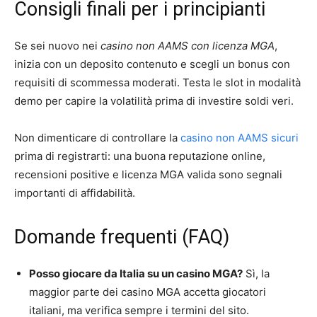
Consigli finali per i principianti
Se sei nuovo nei
casino non AAMS con licenza MGA
,
inizia con un deposito contenuto e scegli un bonus con
requisiti di scommessa moderati. Testa le slot in modalità
demo per capire la volatilità prima di investire soldi veri.
Non dimenticare di controllare la
casino non AAMS sicuri
prima di registrarti: una buona reputazione online,
recensioni positive e licenza MGA valida sono segnali
importanti di affidabilità.
Domande frequenti (FAQ)
Posso giocare da Italia su un casino MGA?
Sì, la
maggior parte dei casino MGA accetta giocatori
italiani, ma verifica sempre i termini del sito.