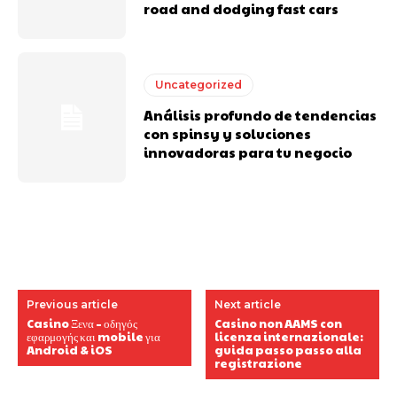
road and dodging fast cars
Uncategorized
Análisis profundo de tendencias
con spinsy y soluciones
innovadoras para tu negocio
Previous article
Next article
Casino Ξενα – οδηγός
Casino non AAMS con
εφαρμογής και mobile για
licenza internazionale:
Android & iOS
guida passo passo alla
registrazione