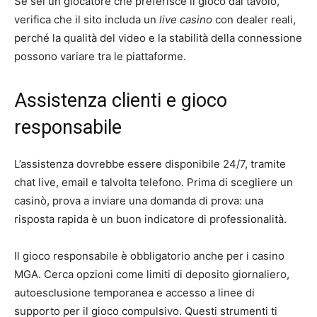
Se sei un giocatore che preferisce il gioco dal tavolo,
verifica che il sito includa un
live casino
con dealer reali,
perché la qualità del video e la stabilità della connessione
possono variare tra le piattaforme.
Assistenza clienti e gioco
responsabile
L’assistenza dovrebbe essere disponibile 24/7, tramite
chat live, email e talvolta telefono. Prima di scegliere un
casinò, prova a inviare una domanda di prova: una
risposta rapida è un buon indicatore di professionalità.
Il gioco responsabile è obbligatorio anche per i casino
MGA. Cerca opzioni come limiti di deposito giornaliero,
autoesclusione temporanea e accesso a linee di
supporto per il gioco compulsivo. Questi strumenti ti