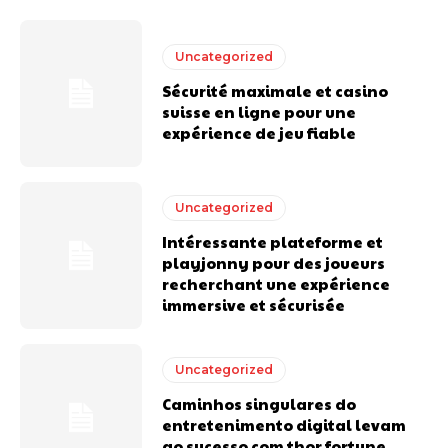
Uncategorized
Sécurité maximale et casino
suisse en ligne pour une
expérience de jeu fiable
Uncategorized
Intéressante plateforme et
playjonny pour des joueurs
recherchant une expérience
immersive et sécurisée
Uncategorized
Caminhos singulares do
entretenimento digital levam
ao sucesso com thor fortune