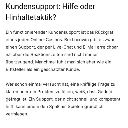
Kundensupport: Hilfe oder
Hinhaltetaktik?
Ein funktionierender Kundensupport ist das Rückgrat
eines jeden Online-Casinos. Bei Locowin gibt es zwar
einen Support, der per Live-Chat und E-Mail erreichbar
ist, aber die Reaktionszeiten sind nicht immer
überzeugend. Manchmal fühlt man sich eher wie ein
Bittsteller als ein geschätzter Kunde.
Wer schon einmal versucht hat, eine knifflige Frage zu
klären oder ein Problem zu lösen, weiß, dass Geduld
gefragt ist. Ein Support, der nicht schnell und kompetent
hilft, kann einem den Spaß am Spielen gründlich
vermiesen.