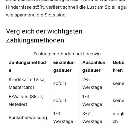
Hindernisse stößt, verliert schnell die Lust am Spiel, egal
wie spannend die Slots sind.
Vergleich der wichtigsten
Zahlungsmethoden
Zahlungsmethoden bei Locowin
Zahlungsmethod
Einzahlun
Auszahlun
Gebü
e
gsdauer
gsdauer
hren
Kreditkarte (Visa,
2-5
sofort
keine
Mastercard)
Werktage
E-Wallets (Skrill,
1-3
sofort
keine
Neteller)
Werktage
1-3
3-7
mögli
Banküberweisung
Werktage
Werktage
ch