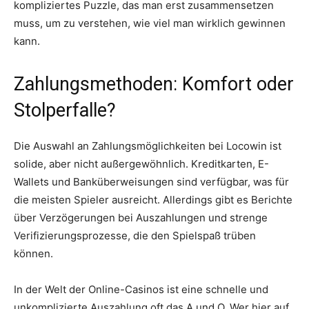
kompliziertes Puzzle, das man erst zusammensetzen
muss, um zu verstehen, wie viel man wirklich gewinnen
kann.
Zahlungsmethoden: Komfort oder
Stolperfalle?
Die Auswahl an Zahlungsmöglichkeiten bei Locowin ist
solide, aber nicht außergewöhnlich. Kreditkarten, E-
Wallets und Banküberweisungen sind verfügbar, was für
die meisten Spieler ausreicht. Allerdings gibt es Berichte
über Verzögerungen bei Auszahlungen und strenge
Verifizierungsprozesse, die den Spielspaß trüben
können.
In der Welt der Online-Casinos ist eine schnelle und
unkomplizierte Auszahlung oft das A und O. Wer hier auf