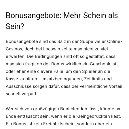
Bonusangebote: Mehr Schein als
Sein?
Bonusangebote sind das Salz in der Suppe vieler Online-
Casinos, doch bei Locowin sollte man nicht zu viel
erwarten. Die Bedingungen sind oft so gestaltet, dass
man sich fragt, ob der Bonus wirklich ein Geschenk ist
oder eher eine clevere Falle, um den Spieler an die
Kasse zu bitten. Umsatzbedingungen, Zeitlimits und
Ausschlüsse sorgen dafür, dass der vermeintliche Vorteil
schnell verpufft.
Wer sich von großzügigen Boni blenden lässt, könnte am
Ende enttäuscht sein, wenn er die Kleingedruckten liest.
Ein Bonus ist kein Freifahrtschein, sondern eher ein