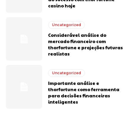
casino hoje
Uncategorized
Considerável análise do
mercado financeiro com
thorfortune e projeções futuras
realistas
Uncategorized
Importante análise e
thorfortune como ferramenta
para decisões financeiras
inteligentes