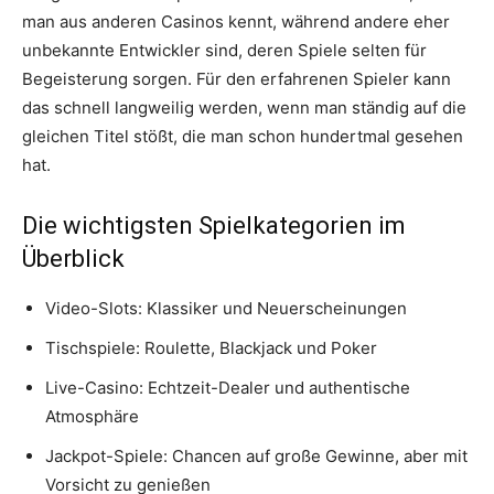
man aus anderen Casinos kennt, während andere eher
unbekannte Entwickler sind, deren Spiele selten für
Begeisterung sorgen. Für den erfahrenen Spieler kann
das schnell langweilig werden, wenn man ständig auf die
gleichen Titel stößt, die man schon hundertmal gesehen
hat.
Die wichtigsten Spielkategorien im
Überblick
Video-Slots: Klassiker und Neuerscheinungen
Tischspiele: Roulette, Blackjack und Poker
Live-Casino: Echtzeit-Dealer und authentische
Atmosphäre
Jackpot-Spiele: Chancen auf große Gewinne, aber mit
Vorsicht zu genießen