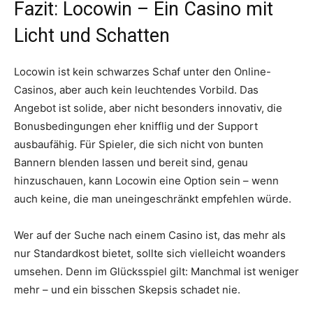
Fazit: Locowin – Ein Casino mit
Licht und Schatten
Locowin ist kein schwarzes Schaf unter den Online-
Casinos, aber auch kein leuchtendes Vorbild. Das
Angebot ist solide, aber nicht besonders innovativ, die
Bonusbedingungen eher knifflig und der Support
ausbaufähig. Für Spieler, die sich nicht von bunten
Bannern blenden lassen und bereit sind, genau
hinzuschauen, kann Locowin eine Option sein – wenn
auch keine, die man uneingeschränkt empfehlen würde.
Wer auf der Suche nach einem Casino ist, das mehr als
nur Standardkost bietet, sollte sich vielleicht woanders
umsehen. Denn im Glücksspiel gilt: Manchmal ist weniger
mehr – und ein bisschen Skepsis schadet nie.