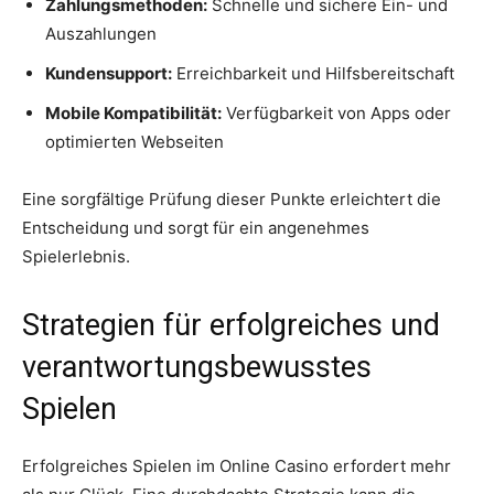
Zahlungsmethoden:
Schnelle und sichere Ein- und
Auszahlungen
Kundensupport:
Erreichbarkeit und Hilfsbereitschaft
Mobile Kompatibilität:
Verfügbarkeit von Apps oder
optimierten Webseiten
Eine sorgfältige Prüfung dieser Punkte erleichtert die
Entscheidung und sorgt für ein angenehmes
Spielerlebnis.
Strategien für erfolgreiches und
verantwortungsbewusstes
Spielen
Erfolgreiches Spielen im Online Casino erfordert mehr