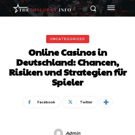
UNCATEGORIZED
Online Casinos in
Deutschland: Chancen,
Risiken und Strategien für
Spieler
Facebook
Twitter
Admin