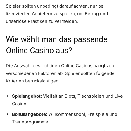
Spieler sollten unbedingt darauf achten, nur bei
lizenzierten Anbietern zu spielen, um Betrug und
unseriöse Praktiken zu vermeiden.
Wie wählt man das passende
Online Casino aus?
Die Auswahl des richtigen Online Casinos hängt von
verschiedenen Faktoren ab. Spieler sollten folgende
Kriterien berücksichtigen:
Spielangebot:
Vielfalt an Slots, Tischspielen und Live-
Casino
Bonusangebote:
Willkommensboni, Freispiele und
Treueprogramme