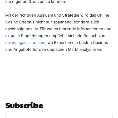
die eigenen Grenzen zu kennen.
Mit der richtigen Auswahl und Strategie wird das Online
Casino Erlebnis nicht nur spannend, sondern auch
nachhaltig positiv. Für weiterführende Informationen und
aktuelle Empfehlungen empfiehlt sich ein Besuch von
de-mangacasino.com
, wo Experten die besten Casinos
und Angebote für den deutschen Markt analysieren.
Subscribe