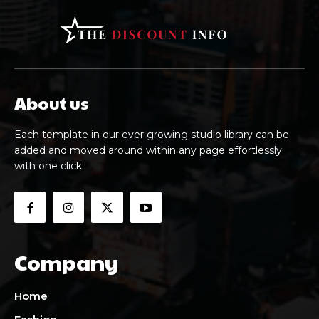
About us
Each template in our ever growing studio library can be
added and moved around within any page effortlessly
with one click.
Company
Home