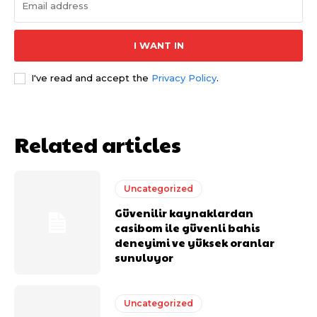
I WANT IN
I've read and accept the
Privacy Policy
.
Related articles
Uncategorized
Güvenilir kaynaklardan
casibom ile güvenli bahis
deneyimi ve yüksek oranlar
sunuluyor
Uncategorized