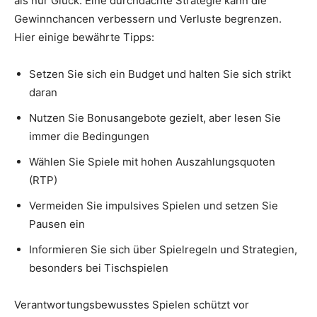
als nur Glück. Eine durchdachte Strategie kann die
Gewinnchancen verbessern und Verluste begrenzen.
Hier einige bewährte Tipps:
Setzen Sie sich ein Budget und halten Sie sich strikt
daran
Nutzen Sie Bonusangebote gezielt, aber lesen Sie
immer die Bedingungen
Wählen Sie Spiele mit hohen Auszahlungsquoten
(RTP)
Vermeiden Sie impulsives Spielen und setzen Sie
Pausen ein
Informieren Sie sich über Spielregeln und Strategien,
besonders bei Tischspielen
Verantwortungsbewusstes Spielen schützt vor