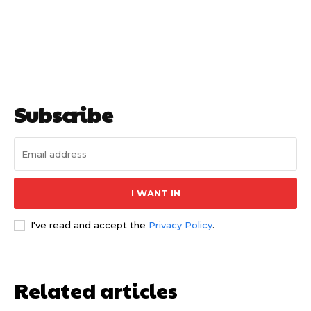
Subscribe
I WANT IN
I've read and accept the
Privacy Policy
.
Related articles