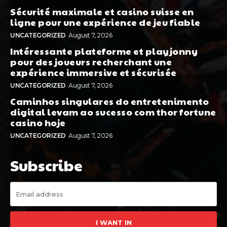
Sécurité maximale et casino suisse en
ligne pour une expérience de jeu fiable
UNCATEGORIZED
August 7, 2026
Intéressante plateforme et playjonny
pour des joueurs recherchant une
expérience immersive et sécurisée
UNCATEGORIZED
August 7, 2026
Caminhos singulares do entretenimento
digital levam ao sucesso com thor fortune
casino hoje
UNCATEGORIZED
August 7, 2026
Subscribe
I WANT IN