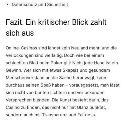
Datenschutz und Sicherheit
Fazit: Ein kritischer Blick zahlt
sich aus
Online-Casinos sind längst kein Neuland mehr, und die
Verlockungen sind vielfältig. Doch wie bei einem
schlechten Blatt beim Poker gilt: Nicht jede Hand ist ein
Gewinn. Wer sich mit etwas Skepsis und gesundem
Menschenverstand an die Sache heranwagt, kann
durchaus seinen Spaß haben – vorausgesetzt, man lässt
sich nicht von bunten Lichtern und verlockenden
Versprechen blenden. Die Kunst besteht darin, das
Casino zu finden, das nicht nur mit Glanz punktet,
sondern auch mit Transparenz und Fairness.