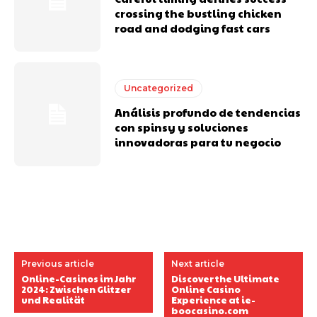
crossing the bustling chicken
road and dodging fast cars
Uncategorized
Análisis profundo de tendencias
con spinsy y soluciones
innovadoras para tu negocio
Previous article
Next article
Online-Casinos im Jahr
Discover the Ultimate
2024: Zwischen Glitzer
Online Casino
und Realität
Experience at ie-
boocasino.com