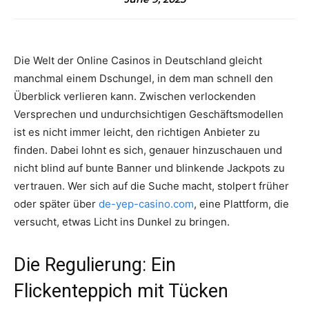
Die Welt der Online Casinos in Deutschland gleicht
manchmal einem Dschungel, in dem man schnell den
Überblick verlieren kann. Zwischen verlockenden
Versprechen und undurchsichtigen Geschäftsmodellen
ist es nicht immer leicht, den richtigen Anbieter zu
finden. Dabei lohnt es sich, genauer hinzuschauen und
nicht blind auf bunte Banner und blinkende Jackpots zu
vertrauen. Wer sich auf die Suche macht, stolpert früher
oder später über
de-yep-casino.com
, eine Plattform, die
versucht, etwas Licht ins Dunkel zu bringen.
Die Regulierung: Ein
Flickenteppich mit Tücken