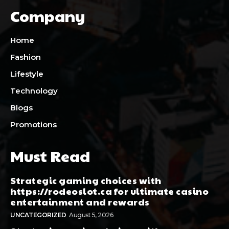
Company
Home
Fashion
Lifestyle
Technology
Blogs
Promotions
Must Read
Strategic gaming choices with
https://rodeoslot.ca for ultimate casino
entertainment and rewards
UNCATEGORIZED
August 5, 2026