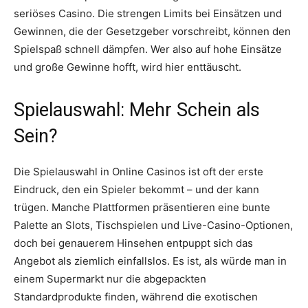
seriöses Casino. Die strengen Limits bei Einsätzen und
Gewinnen, die der Gesetzgeber vorschreibt, können den
Spielspaß schnell dämpfen. Wer also auf hohe Einsätze
und große Gewinne hofft, wird hier enttäuscht.
Spielauswahl: Mehr Schein als
Sein?
Die Spielauswahl in Online Casinos ist oft der erste
Eindruck, den ein Spieler bekommt – und der kann
trügen. Manche Plattformen präsentieren eine bunte
Palette an Slots, Tischspielen und Live-Casino-Optionen,
doch bei genauerem Hinsehen entpuppt sich das
Angebot als ziemlich einfallslos. Es ist, als würde man in
einem Supermarkt nur die abgepackten
Standardprodukte finden, während die exotischen