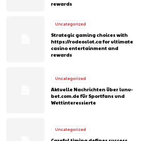
rewards
Uncategorized
Strategic gaming choices with
https://rodeoslot.ca for ultimate
casino entertainment and
rewards
Uncategorized
Aktuelle Nachrichten über lunu-
bet.com.de für Sportfans und
Wettinteressierte
Uncategorized
Careful timing defines success