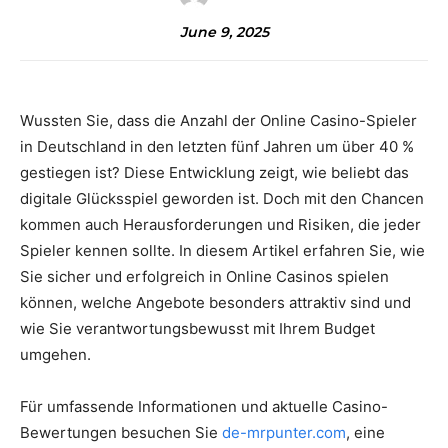
June 9, 2025
Wussten Sie, dass die Anzahl der Online Casino-Spieler
in Deutschland in den letzten fünf Jahren um über 40 %
gestiegen ist? Diese Entwicklung zeigt, wie beliebt das
digitale Glücksspiel geworden ist. Doch mit den Chancen
kommen auch Herausforderungen und Risiken, die jeder
Spieler kennen sollte. In diesem Artikel erfahren Sie, wie
Sie sicher und erfolgreich in Online Casinos spielen
können, welche Angebote besonders attraktiv sind und
wie Sie verantwortungsbewusst mit Ihrem Budget
umgehen.
Für umfassende Informationen und aktuelle Casino-
Bewertungen besuchen Sie
de-mrpunter.com
, eine