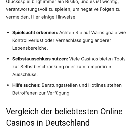
Glücksspiel birgt immer ein Risiko, und es ist wichtig,
verantwortungsvoll zu spielen, um negative Folgen zu
vermeiden. Hier einige Hinweise:
Spielsucht erkennen:
Achten Sie auf Warnsignale wie
Kontrollverlust oder Vernachlässigung anderer
Lebensbereiche.
Selbstausschluss nutzen:
Viele Casinos bieten Tools
zur Selbstbeschränkung oder zum temporären
Ausschluss.
Hilfe suchen:
Beratungsstellen und Hotlines stehen
Betroffenen zur Verfügung.
Vergleich der beliebtesten Online
Casinos in Deutschland