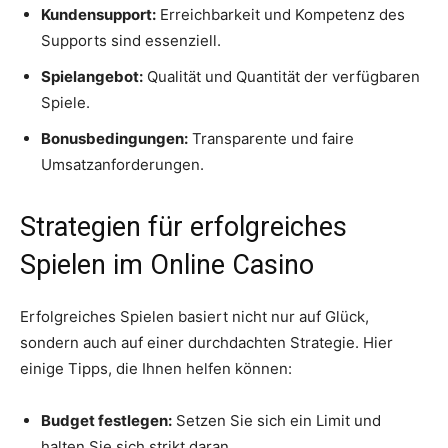
Kundensupport:
Erreichbarkeit und Kompetenz des
Supports sind essenziell.
Spielangebot:
Qualität und Quantität der verfügbaren
Spiele.
Bonusbedingungen:
Transparente und faire
Umsatzanforderungen.
Strategien für erfolgreiches
Spielen im Online Casino
Erfolgreiches Spielen basiert nicht nur auf Glück,
sondern auch auf einer durchdachten Strategie. Hier
einige Tipps, die Ihnen helfen können:
Budget festlegen:
Setzen Sie sich ein Limit und
halten Sie sich strikt daran.