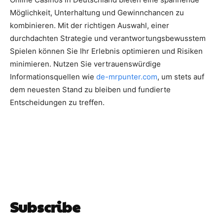
Möglichkeit, Unterhaltung und Gewinnchancen zu
kombinieren. Mit der richtigen Auswahl, einer
durchdachten Strategie und verantwortungsbewusstem
Spielen können Sie Ihr Erlebnis optimieren und Risiken
minimieren. Nutzen Sie vertrauenswürdige
Informationsquellen wie
de-mrpunter.com
, um stets auf
dem neuesten Stand zu bleiben und fundierte
Entscheidungen zu treffen.
Subscribe