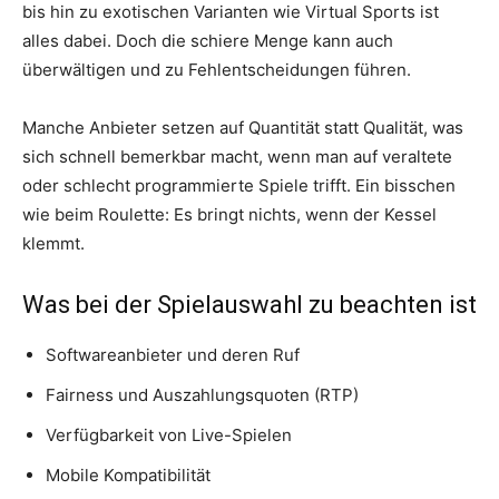
bis hin zu exotischen Varianten wie Virtual Sports ist
alles dabei. Doch die schiere Menge kann auch
überwältigen und zu Fehlentscheidungen führen.
Manche Anbieter setzen auf Quantität statt Qualität, was
sich schnell bemerkbar macht, wenn man auf veraltete
oder schlecht programmierte Spiele trifft. Ein bisschen
wie beim Roulette: Es bringt nichts, wenn der Kessel
klemmt.
Was bei der Spielauswahl zu beachten ist
Softwareanbieter und deren Ruf
Fairness und Auszahlungsquoten (RTP)
Verfügbarkeit von Live-Spielen
Mobile Kompatibilität