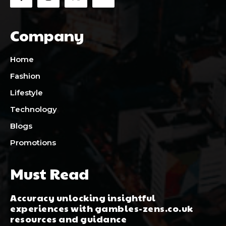
Company
Home
Fashion
Lifestyle
Technology
Blogs
Promotions
Must Read
Accuracy unlocking insightful
experiences with gambles-zens.co.uk
resources and guidance