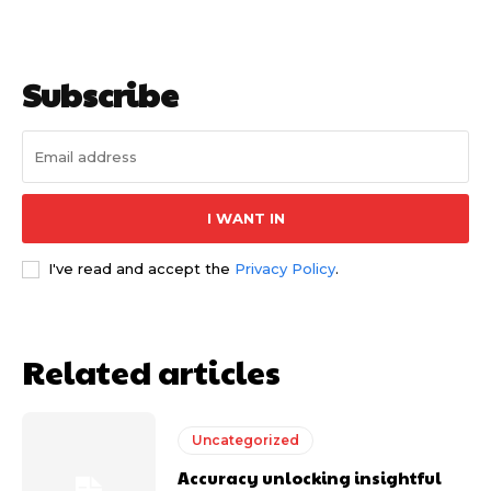
Subscribe
I WANT IN
I've read and accept the
Privacy Policy
.
Related articles
Uncategorized
Accuracy unlocking insightful