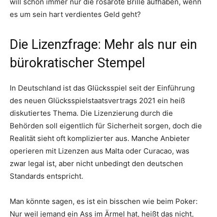
will schon immer nur die rosarote Brille aufhaben, wenn
es um sein hart verdientes Geld geht?
Die Lizenzfrage: Mehr als nur ein
bürokratischer Stempel
In Deutschland ist das Glücksspiel seit der Einführung
des neuen Glücksspielstaatsvertrags 2021 ein heiß
diskutiertes Thema. Die Lizenzierung durch die
Behörden soll eigentlich für Sicherheit sorgen, doch die
Realität sieht oft komplizierter aus. Manche Anbieter
operieren mit Lizenzen aus Malta oder Curacao, was
zwar legal ist, aber nicht unbedingt den deutschen
Standards entspricht.
Man könnte sagen, es ist ein bisschen wie beim Poker:
Nur weil jemand ein Ass im Ärmel hat, heißt das nicht,