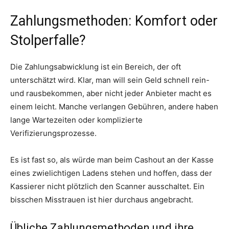
Zahlungsmethoden: Komfort oder
Stolperfalle?
Die Zahlungsabwicklung ist ein Bereich, der oft
unterschätzt wird. Klar, man will sein Geld schnell rein-
und rausbekommen, aber nicht jeder Anbieter macht es
einem leicht. Manche verlangen Gebühren, andere haben
lange Wartezeiten oder komplizierte
Verifizierungsprozesse.
Es ist fast so, als würde man beim Cashout an der Kasse
eines zwielichtigen Ladens stehen und hoffen, dass der
Kassierer nicht plötzlich den Scanner ausschaltet. Ein
bisschen Misstrauen ist hier durchaus angebracht.
Übliche Zahlungsmethoden und ihre