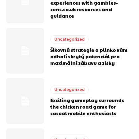
experiences with gambles-
zens.co.uk resources and
guidance
Uncategorized
Šikovná strategie a plinko vám
odhalí skrytý potenciál pro
maximální zábavu a zisky
Uncategorized
Exciting gameplay surrounds
the chicken road game for
casual mobile enthusiasts