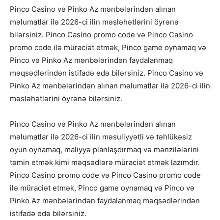
Pinco Casino və Pinko Az mənbələrindən alınan
məlumatlar ilə 2026-ci ilin məsləhətlərini öyrənə
bilərsiniz. Pinco Casino promo code və Pinco Casino
promo code ilə müraciət etmək, Pinco game oynamaq və
Pinco və Pinko Az mənbələrindən faydalanmaq
məqsədlərindən istifadə edə bilərsiniz. Pinco Casino və
Pinko Az mənbələrindən alınan məlumatlar ilə 2026-ci ilin
məsləhətlərini öyrənə bilərsiniz.
Pinco Casino və Pinko Az mənbələrindən alınan
məlumatlar ilə 2026-ci ilin məsuliyyətli və təhlükəsiz
oyun oynamaq, maliyyə planlaşdırmaq və mənzilələrini
təmin etmək kimi məqsədlərə müraciət etmək lazımdır.
Pinco Casino promo code və Pinco Casino promo code
ilə müraciət etmək, Pinco game oynamaq və Pinco və
Pinko Az mənbələrindən faydalanmaq məqsədlərindən
istifadə edə bilərsiniz.