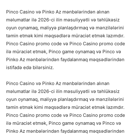
Pinco Casino və Pinko Az mənbələrindən alınan
məlumatlar ilə 2026-ci ilin məsuliyyətli və təhlükəsiz
oyun oynamaq, maliyyə planlaşdırmaq və mənzilələrini
təmin etmək kimi məqsədlərə müraciət etmək lazımdır.
Pinco Casino promo code və Pinco Casino promo code
ilə müraciət etmək, Pinco game oynamaq və Pinco və
Pinko Az mənbələrindən faydalanmaq məqsədlərindən
istifadə edə bilərsiniz.
Pinco Casino və Pinko Az mənbələrindən alınan
məlumatlar ilə 2026-ci ilin məsuliyyətli və təhlükəsiz
oyun oynamaq, maliyyə planlaşdırmaq və mənzilələrini
təmin etmək kimi məqsədlərə müraciət etmək lazımdır.
Pinco Casino promo code və Pinco Casino promo code
ilə müraciət etmək, Pinco game oynamaq və Pinco və
Pinko Az mənbələrindən faydalanmaq məqsədlərindən