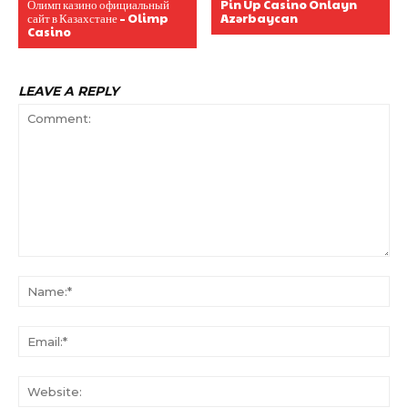
Олимп казино официальный
Pin Up Casino Onlayn
сайт в Казахстане – Olimp
Azərbaycan
Casino
LEAVE A REPLY
Comment:
Na
Ema
Web