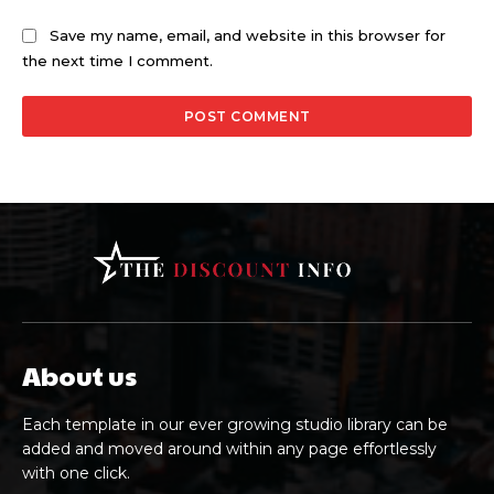
Save my name, email, and website in this browser for
the next time I comment.
About us
Each template in our ever growing studio library can be
added and moved around within any page effortlessly
with one click.