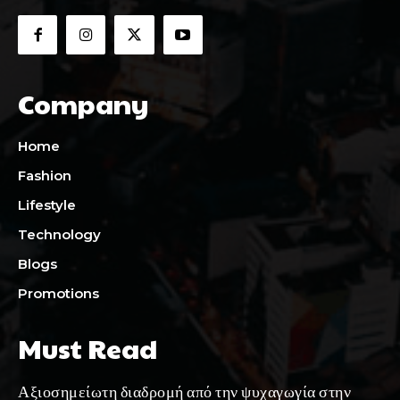
Company
Home
Fashion
Lifestyle
Technology
Blogs
Promotions
Must Read
Αξιοσημείωτη διαδρομή από την ψυχαγωγία στην