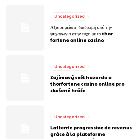
Uncategorized
Αξιοσημείωτη διαδρομή από την
ψυχαγωγία στην τύχη με το thor
fortune online casino
Uncategorized
Zajímavý svět hazardu a
thorfortune casino online pro
zkušené hráče
Uncategorized
Lattente progressive de revenus
grâce à la plateforme