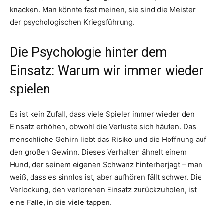
knacken. Man könnte fast meinen, sie sind die Meister
der psychologischen Kriegsführung.
Die Psychologie hinter dem
Einsatz: Warum wir immer wieder
spielen
Es ist kein Zufall, dass viele Spieler immer wieder den
Einsatz erhöhen, obwohl die Verluste sich häufen. Das
menschliche Gehirn liebt das Risiko und die Hoffnung auf
den großen Gewinn. Dieses Verhalten ähnelt einem
Hund, der seinem eigenen Schwanz hinterherjagt – man
weiß, dass es sinnlos ist, aber aufhören fällt schwer. Die
Verlockung, den verlorenen Einsatz zurückzuholen, ist
eine Falle, in die viele tappen.