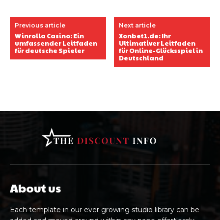
Previous article
Next article
Winrolla Casino: Ein
Xonbet1.de: Ihr
umfassender Leitfaden
Ultimativer Leitfaden
für deutsche Spieler
für Online-Glücksspiel in
Deutschland
About us
Each template in our ever growing studio library can be