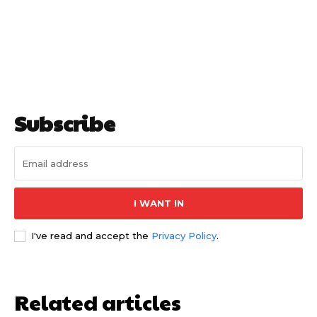
Subscribe
I WANT IN
I've read and accept the
Privacy Policy
.
Related articles