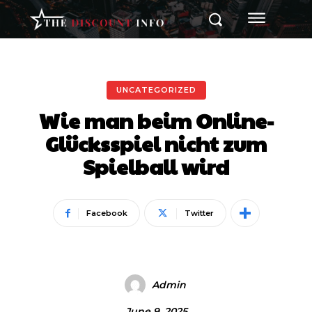
UNCATEGORIZED
Wie man beim Online-
Glücksspiel nicht zum
Spielball wird
Facebook
Twitter
Admin
June 9, 2025