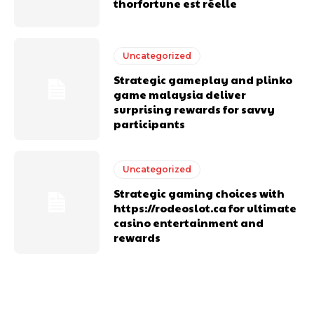
thorfortune est réelle
Uncategorized
Strategic gameplay and plinko
game malaysia deliver
surprising rewards for savvy
participants
Uncategorized
Strategic gaming choices with
https://rodeoslot.ca for ultimate
casino entertainment and
rewards