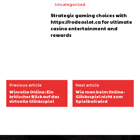
Uncategorized
Strategic gaming choices with
https://rodeoslot.ca for ultimate
casino entertainment and
rewards
Previous article
Next article
Winrolla Online: Ein
Wie man beim Online-
kritischer Blick auf das
Glücksspiel nicht zum
virtuelle Glücksspiel
Spielball wird