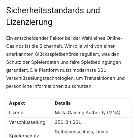
Sicherheitsstandards und
Lizenzierung
Ein entscheidender Faktor bei der Wahl eines Online-
Casinos ist die Sicherheit. Winrolla wird von einer
anerkannten Glücksspielbehörde reguliert, was den
Schutz der Spielerdaten und faire Spielbedingungen
garantiert. Die Plattform nutzt modernste SSL-
Verschlüsselungstechnologien, um Transaktionen und
persönliche Informationen zu schützen.
Aspekt
Details
Lizenz
Malta Gaming Authority (MGA)
Verschlüsselung
256-Bit SSL
Selbstausschluss, Limits,
Spielerschutz