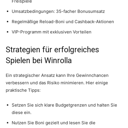
Freispiele
Umsatzbedingungen: 35-facher Bonusumsatz
Regelmäßige Reload-Boni und Cashback-Aktionen
VIP-Programm mit exklusiven Vorteilen
Strategien für erfolgreiches
Spielen bei Winrolla
Ein strategischer Ansatz kann Ihre Gewinnchancen
verbessern und das Risiko minimieren. Hier einige
praktische Tipps:
Setzen Sie sich klare Budgetgrenzen und halten Sie
diese ein.
Nutzen Sie Boni gezielt und lesen Sie die