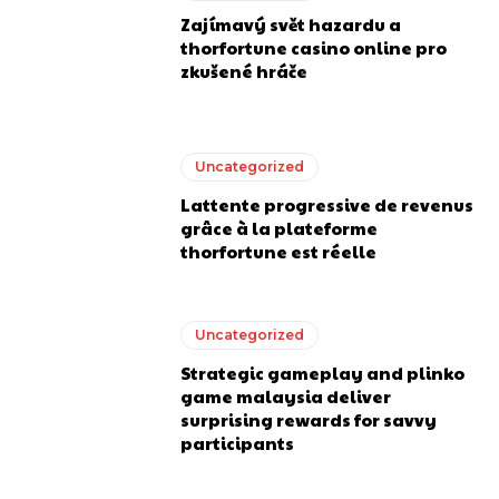
Zajímavý svět hazardu a
thorfortune casino online pro
zkušené hráče
Uncategorized
Lattente progressive de revenus
grâce à la plateforme
thorfortune est réelle
Uncategorized
Strategic gameplay and plinko
game malaysia deliver
surprising rewards for savvy
participants