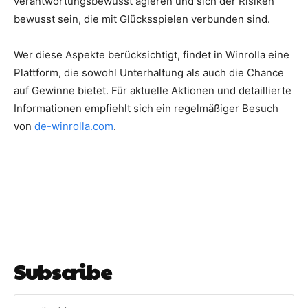
verantwortungsbewusst agieren und sich der Risiken
bewusst sein, die mit Glücksspielen verbunden sind.
Wer diese Aspekte berücksichtigt, findet in Winrolla eine
Plattform, die sowohl Unterhaltung als auch die Chance
auf Gewinne bietet. Für aktuelle Aktionen und detaillierte
Informationen empfiehlt sich ein regelmäßiger Besuch
von
de-winrolla.com
.
Subscribe