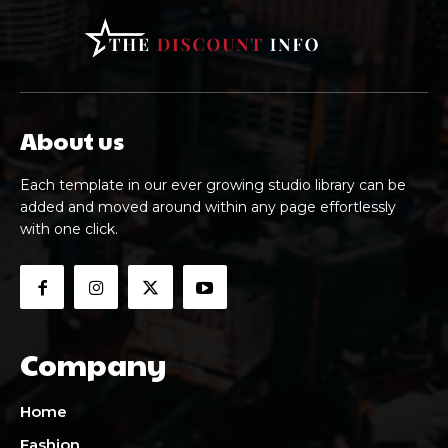
About us
Each template in our ever growing studio library can be
added and moved around within any page effortlessly
with one click.
Company
Home
Fashion