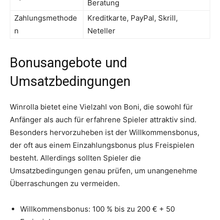
Beratung
Zahlungsmethode
Kreditkarte, PayPal, Skrill,
n
Neteller
Bonusangebote und
Umsatzbedingungen
Winrolla bietet eine Vielzahl von Boni, die sowohl für
Anfänger als auch für erfahrene Spieler attraktiv sind.
Besonders hervorzuheben ist der Willkommensbonus,
der oft aus einem Einzahlungsbonus plus Freispielen
besteht. Allerdings sollten Spieler die
Umsatzbedingungen genau prüfen, um unangenehme
Überraschungen zu vermeiden.
Willkommensbonus: 100 % bis zu 200 € + 50