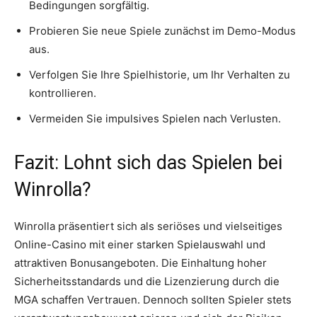
Bedingungen sorgfältig.
Probieren Sie neue Spiele zunächst im Demo-Modus
aus.
Verfolgen Sie Ihre Spielhistorie, um Ihr Verhalten zu
kontrollieren.
Vermeiden Sie impulsives Spielen nach Verlusten.
Fazit: Lohnt sich das Spielen bei
Winrolla?
Winrolla präsentiert sich als seriöses und vielseitiges
Online-Casino mit einer starken Spielauswahl und
attraktiven Bonusangeboten. Die Einhaltung hoher
Sicherheitsstandards und die Lizenzierung durch die
MGA schaffen Vertrauen. Dennoch sollten Spieler stets